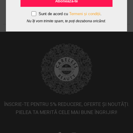
Abonează-te
Sunt de acord cu
Termeni și condiții
.
Nu îți vom trimite spam, te poți dezabona oricând.
ÎNSCRIE-TE PENTRU 5% REDUCERE, OFERTE ȘI NOUTĂȚI.
PIELEA TA MERITĂ CELE MAI BUNE ÎNGRIJIRI!