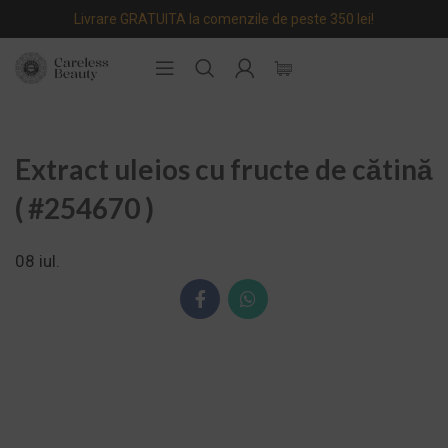
Livrare GRATUITA la comenzile de peste 350 lei!
Extract uleios cu fructe de cătină
( #254670 )
08
iul.