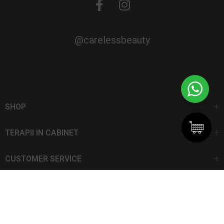
@carelessbeauty
SHOP
TERAPII IN CABINET
CUSTOMER SERVICE
CarelessBeauty.ro | Trademark
SC DAN ELIS SRL | Număr de înregistrare: J13I551I1992