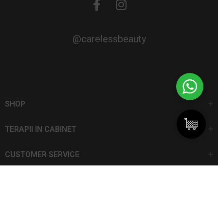
@carelessbeauty
SHOP
TERAPII IN CABINET
CUSTOMER SERVICE
CarelessBeauty.ro | Trademark
SC DAN ELIS SRL | Număr de înregistrare: J13I551I1992