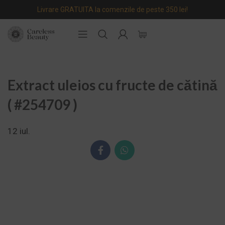
Livrare GRATUITA la comenzile de peste 350 lei!
Extract uleios cu fructe de cătină
( #254709 )
12
iul.