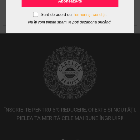
Abonează-te
Sunt de acord cu
Termeni și condiții
.
Nu îți vom trimite spam, te poți dezabona oricând.
ÎNSCRIE-TE PENTRU 5% REDUCERE, OFERTE ȘI NOUTĂȚI.
PIELEA TA MERITĂ CELE MAI BUNE ÎNGRIJIRI!