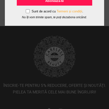
Abonează-te
Sunt de acord cu
Termeni și condiții
.
Nu îți vom trimite spam, te poți dezabona oricând.
ÎNSCRIE-TE PENTRU 5% REDUCERE, OFERTE ȘI NOUTĂȚI.
PIELEA TA MERITĂ CELE MAI BUNE ÎNGRIJIRI!