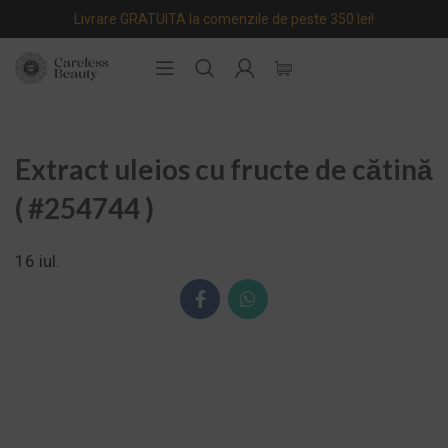
Livrare GRATUITA la comenzile de peste 350 lei!
Extract uleios cu fructe de cătină
( #254744 )
16
iul.