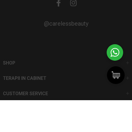
@carelessbeauty
SHOP
TERAPII IN CABINET
CUSTOMER SERVICE
CarelessBeauty.ro | Trademark
SC DAN ELIS SRL | Număr de înregistrare: J13I551I1992