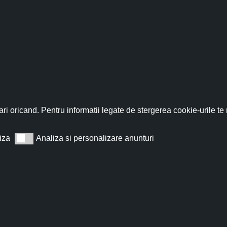
fită acum de discountul 
nează-te acum la newsletter pentru a primi un
cupon de discount de
ri oricand. Pentru informatii legate de stergerea cookie-urile te
iza
Analiza si personalizare anunturi
Analiza si personalizare anunturi
Abonează
t de acord cu
Termeni și condiții
.
Nu îți vom trimite spam, te poți dezabona oricând.