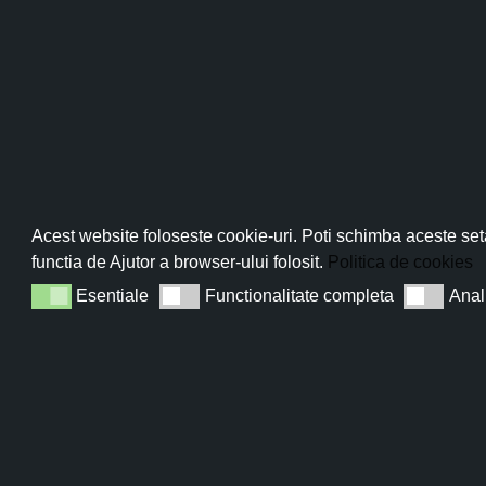
Pro
Abo
Acest website foloseste cookie-uri. Poti schimba aceste seta
functia de Ajutor a browser-ului folosit.
Politica de cookies
Esentiale
Functionalitate completa
Anal
Esentiale
Functionalitate completa
Analiza
Sun