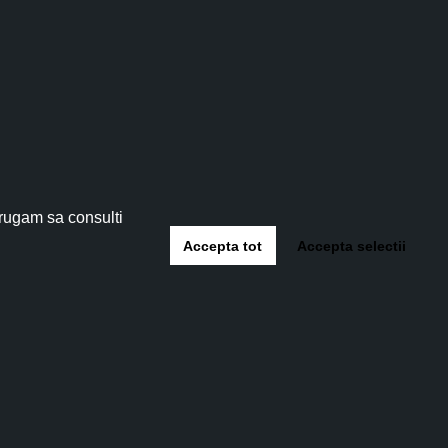
tău!
 5%
!
 rugam sa consulti
Accepta tot
Accepta selectii
-te