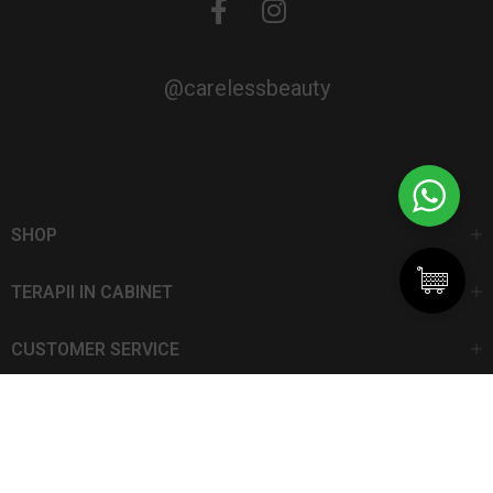
@carelessbeauty
SHOP
TERAPII IN CABINET
CUSTOMER SERVICE
CarelessBeauty.ro | Trademark
SC DAN ELIS SRL | Număr de înregistrare: J13I551I1992