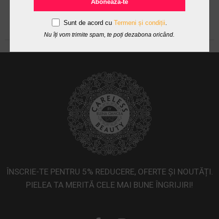
Abonează-te
Sunt de acord cu
Termeni și condiții
.
Nu îți vom trimite spam, te poți dezabona oricând.
ÎNSCRIE-TE PENTRU 5% REDUCERE, OFERTE ȘI NOUTĂȚI.
PIELEA TA MERITĂ CELE MAI BUNE ÎNGRIJIRI!