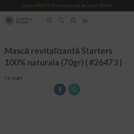
Livrare GRATUITA la comenzile de peste 350 lei!
Mască revitalizantă Starters
100% naturala (70gr) ( #26473 )
16
mart.