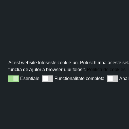
Pro
Abo
Acest website foloseste cookie-uri. Poti schimba aceste seta
functia de Ajutor a browser-ului folosit.
Politica de cookies
Esentiale
Functionalitate completa
Anal
Esentiale
Functionalitate completa
Analiza
Sun