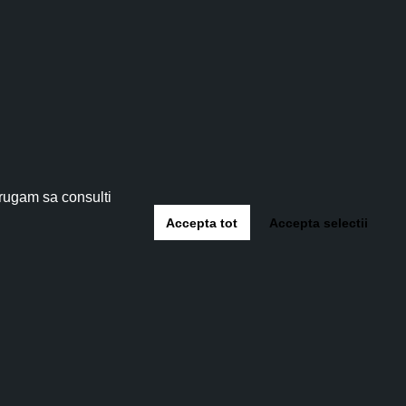
tău!
 5%
!
 rugam sa consulti
Accepta tot
Accepta selectii
-te