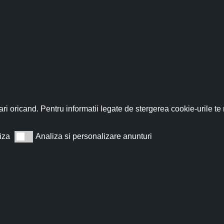
fită acum de discountul 
nează-te acum la newsletter pentru a primi un
cupon de discount de
ri oricand. Pentru informatii legate de stergerea cookie-urile te
iza
Analiza si personalizare anunturi
Analiza si personalizare anunturi
Abonează
t de acord cu
Termeni și condiții
.
Nu îți vom trimite spam, te poți dezabona oricând.