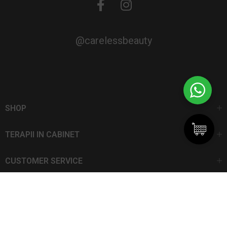
@carelessbeauty
SHOP
TERAPII IN CABINET
CUSTOMER SERVICE
CarelessBeauty.ro | Trademark
SC DAN ELIS SRL | Număr de înregistrare: J13I551I1992