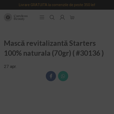
Livrare GRATUITA la comenzile de peste 350 lei!
Mască revitalizantă Starters
100% naturala (70gr) ( #30136 )
27
apr.