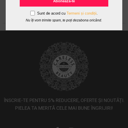
Abonează-te
Sunt de acord cu
Termeni și condiții
.
Nu îți vom trimite spam, te poți dezabona oricând.
ÎNSCRIE-TE PENTRU 5% REDUCERE, OFERTE ȘI NOUTĂȚI.
PIELEA TA MERITĂ CELE MAI BUNE ÎNGRIJIRI!