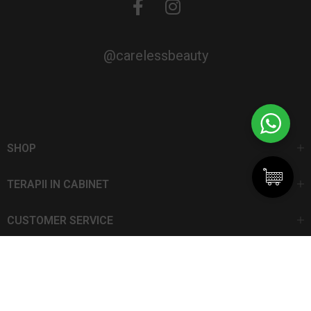
@carelessbeauty
SHOP
TERAPII IN CABINET
CUSTOMER SERVICE
CarelessBeauty.ro | Trademark
SC DAN ELIS SRL | Număr de înregistrare: J13I551I1992