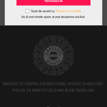
Abonează-te
Sunt de acord cu
Termeni și condiții
.
Nu îți vom trimite spam, te poți dezabona oricând.
ÎNSCRIE-TE PENTRU 5% REDUCERE, OFERTE ȘI NOUTĂȚI.
PIELEA TA MERITĂ CELE MAI BUNE ÎNGRIJIRI!