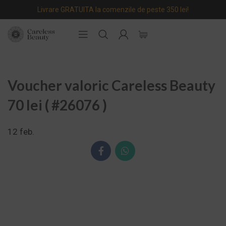
Livrare GRATUITA la comenzile de peste 350 lei!
Voucher valoric Careless Beauty
70 lei ( #26076 )
12
feb.