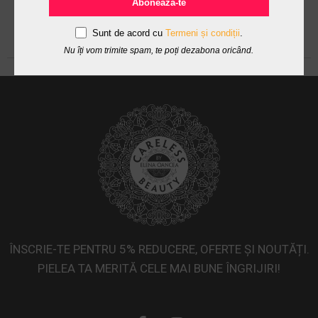
Abonează-te
Sunt de acord cu
Termeni și condiții
.
Nu îți vom trimite spam, te poți dezabona oricând.
ÎNSCRIE-TE PENTRU 5% REDUCERE, OFERTE ȘI NOUTĂȚI.
PIELEA TA MERITĂ CELE MAI BUNE ÎNGRIJIRI!