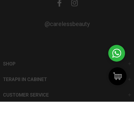
@carelessbeauty
SHOP
TERAPII IN CABINET
CUSTOMER SERVICE
CarelessBeauty.ro | Trademark
SC DAN ELIS SRL | Număr de înregistrare: J13I551I1992