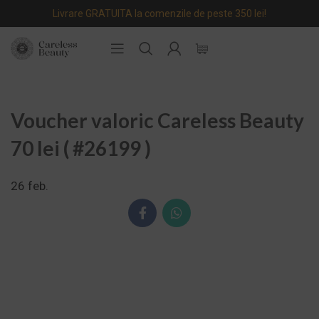
Livrare GRATUITA la comenzile de peste 350 lei!
Voucher valoric Careless Beauty
70 lei ( #26199 )
26
feb.