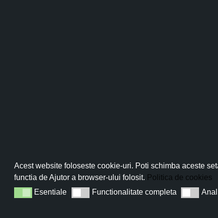
Seturi esentiale cu reducere
Ten acneic
Pro
Loțiune
Lotiunea 1
Abo
Acest website foloseste cookie-uri. Poti schimba aceste seta
are rol ant
functia de Ajutor a browser-ului folosit.
Politica de cookies
cicatrizan
tipurile de .
Esentiale
Functionalitate completa
Anal
Esentiale
Functionalitate completa
Analiza
ADA
Sun