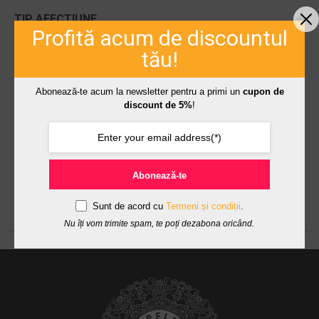
Creme hidratante
TIP AFECTIUNE
Profită acum de discountul
Pachete vară
Acnee si rozacee
TIP TEN
tău!
Dermatita & cuperoza
Ten acneic
Abonează-te acum la newsletter pentru a primi un
cupon de
Riduri
discount de 5%
!
Abonează-te
Sunt de acord cu
Termeni și condiții
.
Nu îți vom trimite spam, te poți dezabona oricând.