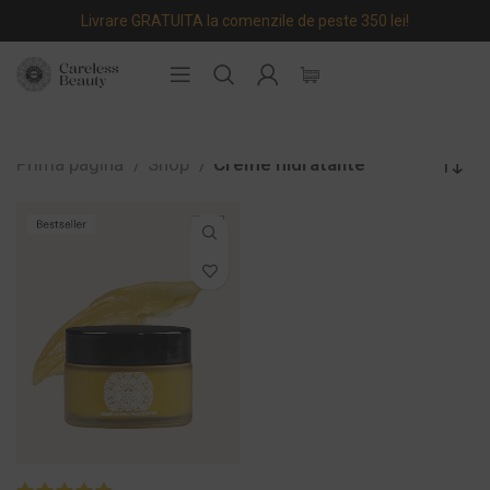
Livrare GRATUITA la comenzile de peste 350 lei!
Prima pagină
Shop
Creme hidratante