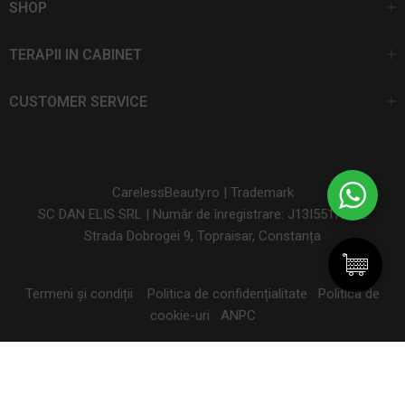
SHOP
TERAPII IN CABINET
CUSTOMER SERVICE
CarelessBeauty.ro | Trademark
SC DAN ELIS SRL | Număr de înregistrare: J13I551I1992
Strada Dobrogei 9, Topraisar, Constanța
Termeni și condiții
Politica de confidențialitate
Politica de
cookie-uri
ANPC