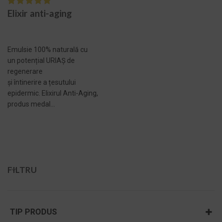
Elixir anti-aging
Emulsie 100% naturală cu
un potențial URIAȘ de
regenerare
și întinerire a țesutului
epidermic. Elixirul Anti-Aging,
produs medal...
ADAUGĂ ÎN COȘ -
499,00 LEI
FILTRU
TIP PRODUS