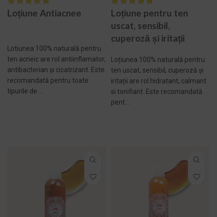
Loțiune Antiacnee
Loțiune pentru ten
uscat, sensibil,
cuperoză și iritații
Lotiunea 100% naturală pentru
ten acneic are rol antiinflamator,
Loțiunea 100% naturală pentru
antibacterian și cicatrizant. Este
ten uscat, sensibil, cuperoză și
recomandată pentru toate
iritații are rol hidratant, calmant
tipurile de ...
si tonifiant. Este recomandată
pent...
ADAUGĂ ÎN COȘ -
ADAUGĂ ÎN COȘ -
159,00 LEI
171,00 LEI