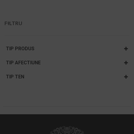
152,00 LEI
FILTRU
TIP PRODUS
Curățare și hidratare
TIP AFECTIUNE
Acnee si rozacee
TIP TEN
Dermatita & cuperoza
Ten acneic
Ten cu pete și pistrui
Ten gras
Ten mixt
Ten uscat