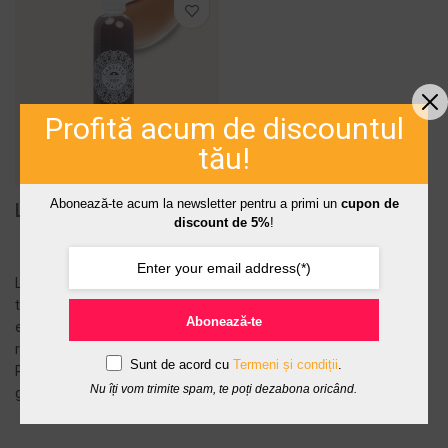
Profită acum de discountul
tău!
Abonează-te acum la newsletter pentru a primi un
cupon de
Loțiune pentru ten gras
discount de 5%
!
Lotiunea 100% naturală pentru
ten gras are rol de reglare a
Abonează-te
excesului de sebum și de
reducere a porilor. PRODUS
Sunt de acord cu
Termeni și condiții
.
RECOMANDAT PENTRU: tenul
Nu îți vom trimite spam, te poți dezabona oricând.
g...
ADAUGĂ ÎN COȘ -