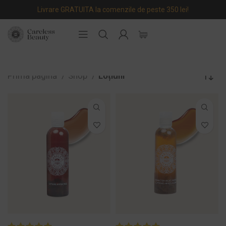
Livrare GRATUITA la comenzile de peste 350 lei!
Prima pagină
Shop
Loțiuni