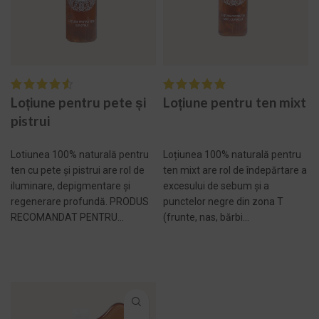
Loțiune pentru pete și
Loțiune pentru ten mixt
pistrui
Lotiunea 100% naturală pentru
Loțiunea 100% naturală pentru
ten cu pete și pistrui are rol de
ten mixt are rol de îndepărtare a
iluminare, depigmentare și
excesului de sebum și a
regenerare profundă. PRODUS
punctelor negre din zona T
RECOMANDAT PENTRU...
(frunte, nas, bărbi...
ADAUGĂ ÎN COȘ -
ADAUGĂ ÎN COȘ -
152,00 LEI
169,00 LEI