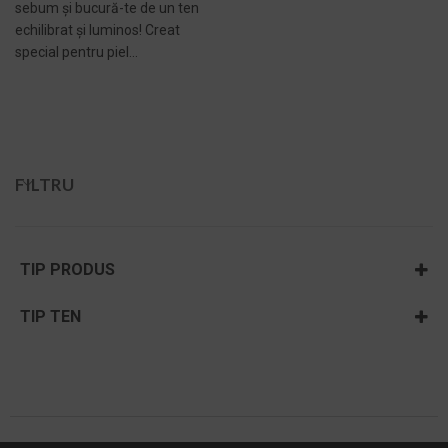
sebum și bucură-te de un ten
echilibrat și luminos! Creat
special pentru piel...
ADAUGĂ ÎN COȘ -
499,00 LEI
FILTRU
TIP PRODUS
Seturi esentiale cu reducere
TIP TEN
Ten acneic
Ten cu pete și pistrui
Ten gras