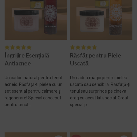
Îngrijire Esențială
Răsfăț pentru Piele
Antiacnee
Uscată
Un cadou natural pentru tenul
Un cadou magic pentru pielea
acneic. Răsfață-ți pielea cu un
uscată sau sensibilă. Răsfață-ți
set esențial pentru calmare și
tenul sau surprinde pe cineva
regenerare! Special conceput
drag cu acest kit special. Creat
pentru tenul...
special p...
ADAUGĂ ÎN COȘ -
ADAUGĂ ÎN COȘ -
661,00 LEI
696,00 LEI