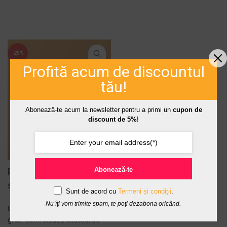
519,00 LEI
ADAUGĂ ÎN COȘ -
669,00 LEI
-25%
Profită acum de discountul
tău!
Abonează-te acum la newsletter pentru a primi un
cupon de
discount de 5%
!
Abonează-te
Ritual pentru Matifiere
și Hidratare
Sunt de acord cu
Termeni și condiții
.
Nu îți vom trimite spam, te poți dezabona oricând.
Un cadou natural pentru tenul
gras. Controlează excesul de