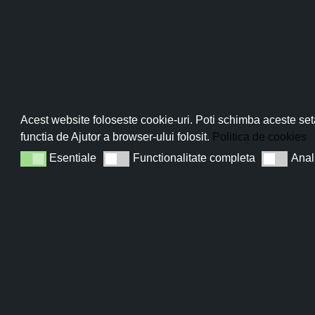
Pro
Abo
Acest website foloseste cookie-uri. Poti schimba aceste seta
functia de Ajutor a browser-ului folosit.
Politica de cookies
Esentiale
Functionalitate completa
Anal
Esentiale
Functionalitate completa
Analiza
Sun
Elixir a