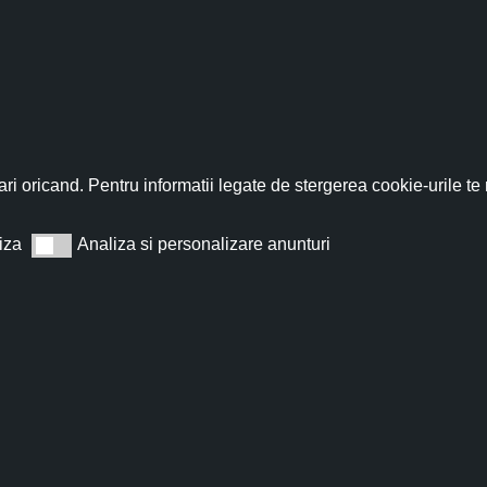
fită acum de discountul 
nează-te acum la newsletter pentru a primi un
cupon de discount de
ri oricand. Pentru informatii legate de stergerea cookie-urile te
iza
Analiza si personalizare anunturi
Analiza si personalizare anunturi
Abonează
t de acord cu
Termeni și condiții
.
Nu îți vom trimite spam, te poți dezabona oricând.
nti-aging
Mască revitalizantă de f