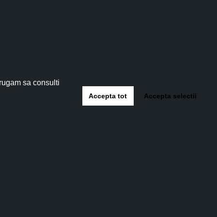
tău!
 5%
!
 rugam sa consulti
Accepta tot
Accepta selectii
-te
ață
Ulei reparator