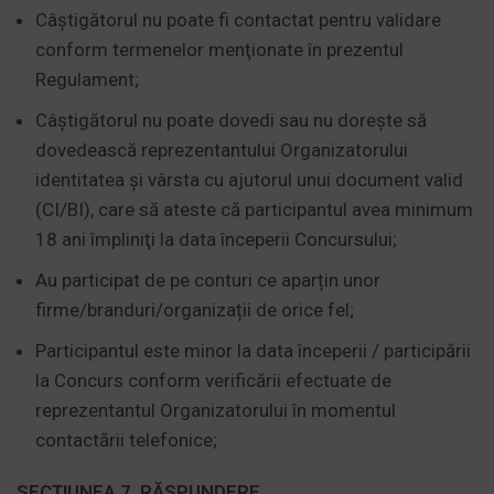
Câștigătorul nu poate fi contactat pentru validare
conform termenelor menţionate în prezentul
Regulament;
Câştigătorul nu poate dovedi sau nu dorește să
dovedească reprezentantului Organizatorului
identitatea şi vârsta cu ajutorul unui document valid
(CI/BI), care să ateste că participantul avea minimum
18 ani împliniţi la data începerii Concursului;
Au participat de pe conturi ce aparțin unor
firme/branduri/organizații de orice fel;
Participantul este minor la data începerii / participării
la Concurs conform verificării efectuate de
reprezentantul Organizatorului în momentul
contactării telefonice;
SECŢIUNEA 7. RĂSPUNDERE