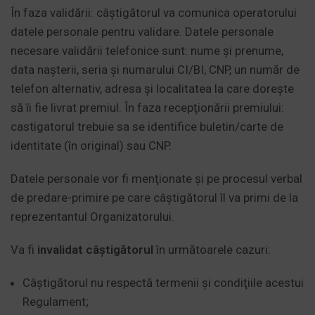
În faza validării: câştigătorul va comunica operatorului
datele personale pentru validare. Datele personale
necesare validării telefonice sunt: nume şi prenume,
data naşterii, seria și numarului CI/BI, CNP, un număr de
telefon alternativ, adresa şi localitatea la care doreşte
să îi fie livrat premiul. În faza recepţionării premiului:
castigatorul trebuie sa se identifice buletin/carte de
identitate (în original) sau CNP.
Datele personale vor fi menţionate şi pe procesul verbal
de predare-primire pe care câştigătorul îl va primi de la
reprezentantul Organizatorului.
Va fi
invalidat câştigătorul
în următoarele cazuri:
Câştigătorul nu respectă termenii şi condiţiile acestui
Regulament;