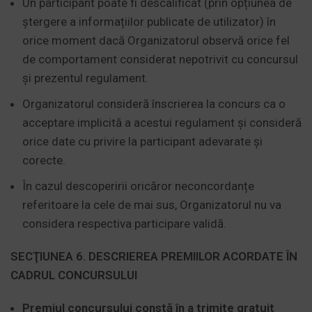
Un participant poate fi descalificat (prin opțiunea de
ștergere a informațiilor publicate de utilizator) în
orice moment dacă Organizatorul observă orice fel
de comportament considerat nepotrivit cu concursul
și prezentul regulament.
Organizatorul consideră înscrierea la concurs ca o
acceptare implicită a acestui regulament și consideră
orice date cu privire la participant adevarate și
corecte.
În cazul descoperirii oricăror neconcordanțe
referitoare la cele de mai sus, Organizatorul nu va
considera respectiva participare validă.
SECŢIUNEA 6. DESCRIEREA PREMIILOR ACORDATE ÎN
CADRUL CONCURSULUI
Premiul concursului constă în a trimite gratuit