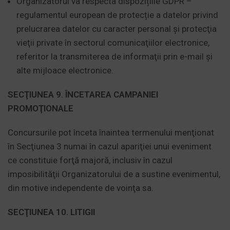
Organizatorul va respecta dispozițiile GDPR –
regulamentul european de protecție a datelor privind
prelucrarea datelor cu caracter personal şi protecţia
vieţii private în sectorul comunicaţiilor electronice,
referitor la transmiterea de informaţii prin e-mail şi
alte mijloace electronice.
SECŢIUNEA 9. ÎNCETAREA CAMPANIEI
PROMOŢIONALE
Concursurile pot înceta înaintea termenului menţionat
în Secţiunea 3 numai în cazul apariţiei unui eveniment
ce constituie forţă majoră, inclusiv în cazul
imposibilităţii Organizatorului de a sustine evenimentul,
din motive independente de voinţa sa.
SECŢIUNEA 10. LITIGII