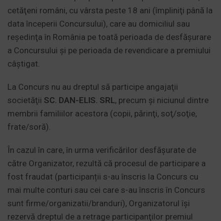
cetăţeni români, cu vârsta peste 18 ani (împliniţi până la
data începerii Concursului), care au domiciliul sau
reşedinţa în România pe toată perioada de desfășurare
a Concursului și pe perioada de revendicare a premiului
câștigat.
La Concurs nu au dreptul să participe angajaţii
societăţii
SC. DAN-ELIS. SRL
, precum şi niciunul dintre
membrii familiilor acestora (copii, părinţi, soţ/soţie,
frate/soră).
În cazul în care, în urma verificărilor desfăşurate de
către Organizator, rezultă că procesul de participare a
fost fraudat (participanții s-au înscris la Concurs cu
mai multe conturi sau cei care s-au înscris în Concurs
sunt firme/organizatii/branduri), Organizatorul îşi
rezervă dreptul de a retrage participanţilor premiul