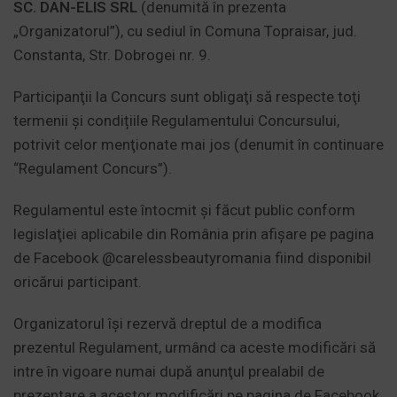
SC. DAN-ELIS SRL
(denumită în prezenta
„Organizatorul”), cu sediul în Comuna Topraisar, jud.
Constanta, Str. Dobrogei nr. 9.
Participanţii la Concurs sunt obligaţi să respecte toţi
termenii şi condițiile Regulamentului Concursului,
potrivit celor menţionate mai jos (denumit în continuare
“Regulament Concurs”).
Regulamentul este întocmit şi făcut public conform
legislaţiei aplicabile din România prin afișare pe pagina
de Facebook
@carelessbeautyromania
fiind disponibil
oricărui participant.
Organizatorul îşi rezervă dreptul de a modifica
prezentul Regulament, urmând ca aceste modificări să
intre în vigoare numai după anunţul prealabil de
prezentare a acestor modificări pe pagina de Facebook