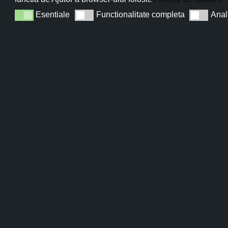
Lanul De Lavandă
Esentiale
Functionalitate completa
Anal
Esentiale
Functionalitate completa
Analiza
Sun
ÎNSCRIE-TE 
PIELEA TA ME
SHOP