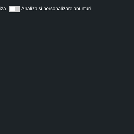
iza
Analiza si personalizare anunturi
Analiza si personalizare anunturi
Abonează
t de acord cu
Termeni și condiții
.
Nu îți vom trimite spam, te poți dezabona oricând.
PENTRU 5% REDUCERE, OFERTE ȘI NOUTĂȚI.
RITĂ CELE MAI BUNE ÎNGRIJIRI!
Masti si gomaje