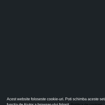
Lavandă, cătină, crin alb, trandafir sălbati
prelucrarea plantelor terapeutice în prod
Internațional de Inventică Feminină din Co
împărtășit dorința de frumos.
Pro
Așa începe articolul „De veghe în lanul de lavandă”
Vezi articolul complet
aici
.
Abo
Acest website foloseste cookie-uri. Poti schimba aceste seta
functia de Ajutor a browser-ului folosit.
Politica de cookies