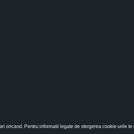
c, roiniță, flori de nalbă, iasomie, muguri de pin, flori d
use dermato-cosmetice i-a adus Elenei Oancea patru bre
reea. O afacere de familie construită pe pasiunea pentru
fită acum de discountul 
, realizat de Dana Badea în Cariere.ro.
nează-te acum la newsletter pentru a primi un
cupon de discount de
ri oricand. Pentru informatii legate de stergerea cookie-urile te