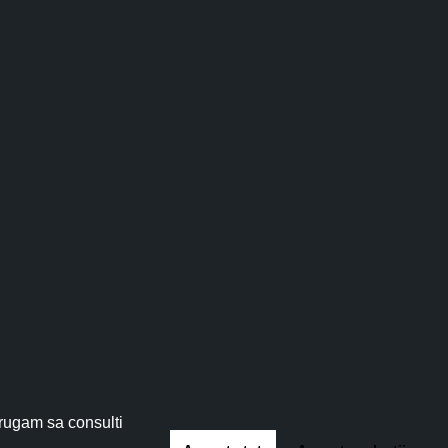
e păducel, salvie, gălbenele. Recoltarea și
vete de invenție și recunoaștere la Salonul
 plante și pe o familie unită care i-a
tău!
 5%
!
 rugam sa consulti