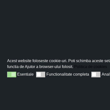
25
FEB.
Pro
Abo
Acest website foloseste cookie-uri. Poti schimba aceste seta
functia de Ajutor a browser-ului folosit.
Politica de cookies
Esentiale
Functionalitate completa
Anal
Esentiale
Functionalitate completa
Analiza
Sun