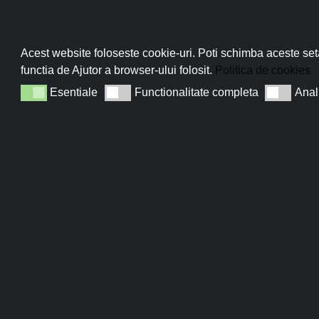
antimicotică, antiparazitară (datorită conținutulu
monoterpene. Pe măsură ce mugurii se apropie de
extractul hidroalcoolic și uleiul esențial de pin s
Abo
Acest website foloseste cookie-uri. Poti schimba aceste seta
și în tratarea alergiilor pielii, a dermatitelor dar s
functia de Ajutor a browser-ului folosit.
Politica de cookies
Esentiale
Functionalitate completa
Anal
Esentiale
Functionalitate completa
Analiza
Sun
ÎNSCRIE-TE 
PIELEA TA ME