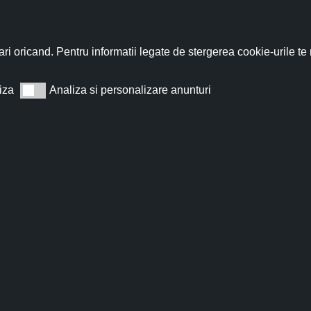
i ridicat în terpene). Conform unor studii, rezistența arbustulu
 perioada de maximă maturitate, compoziția chimică concen
unt compoziții cosmetice benefice pielii uscate, cuperozice și u
nează-te acum la newsletter pentru a primi un
cupon de discount de
ri oricand. Pentru informatii legate de stergerea cookie-urile te
̦i în cazul tenului acneic, în caz de acnee cauzată de stafilococ
iza
Analiza si personalizare anunturi
Analiza si personalizare anunturi
Abonează
t de acord cu
Termeni și condiții
.
Nu îți vom trimite spam, te poți dezabona oricând.
PENTRU 5% REDUCERE, OFERTE ȘI NOUTĂȚI.
RITĂ CELE MAI BUNE ÎNGRIJIRI!