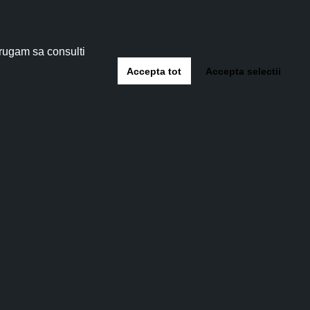
i în condiții extreme este datorată conținutului de
trează principiile active. În dermato-cosmetică,
șor iritabile. Acestea pot fi utilizate cu success
 5%
!
 rugam sa consulti
i.
Accepta tot
Accepta selectii
-te
@carelessbeauty