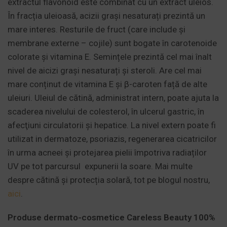
extractul flavonoid este combinat cu un extract uleios.
În fracția uleioasă, acizii grași nesaturați prezintă un
mare interes. Resturile de fruct (care include și
membrane externe – cojile) sunt bogate în carotenoide
colorate și vitamina E. Semințele prezintă cel mai înalt
nivel de aicizi grași nesaturați și steroli. Are cel mai
mare conținut de vitamina E și β-caroten față de alte
uleiuri. Uleiul de cătină, administrat intern, poate ajuta la
scaderea nivelului de colesterol, în ulcerul gastric, în
afecţiuni circulatorii şi hepatice. La nivel extern poate fi
utilizat in dermatoze, psoriazis, regenerarea cicatricilor
în urma acneei și protejarea pielii împotriva radiaților
UV pe tot parcursul
expunerii la soare. Mai multe
despre cătină și protecția solară, tot pe blogul nostru,
aici
.
Produse dermato-cosmetice Careless Beauty 100%