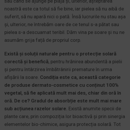
sau când se ajunge pe plajă și, ulterior, așteptarea
noastră este ca totul să fie bine, iar pielea să nu aibă de
suferit, să nu apară nici o pată. Însă lucrurile nu stau așa
și, ulterior, ne întrebăm oare de ce tenul s-a pătat sau
pielea s-a descuamat teribil. Dăm vina pe soare și nu ne
asumăm grija față de propriul corp.
Există și soluții naturale pentru o protecție solară
corectă și benefică
, pentru hrănirea abundentă a pielii
și pentru întârzirea îmbătrânirii premature în urma
afișării la soare.
Condiția este ca, această categorie
de produse dermato-cosmetice cu conținut 100%
vegetal, să fie aplicată mult mai des, chiar din oră în
oră.
De ce? Gradul de absorbție este mult mai mare
sub acțiunea razelor solare.
Există anumite specii de
plante care, prin compoziția lor bioactivă și prin sinergia
elementelor bio-chimice, asigura protecția solară. Tot