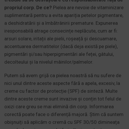
propriul corp. De ce?
Pielea are nevoie de vitaminizare
suplimentară pentru a evita apariția petelor pigmentare,
a deshidratării și a îmbătrânirii premature. Expunerea
iresponsabilă atrage consecințe neplăcute, cum ar fi:
arsuri solare, iritații ale pielii, roșeață și descuamare,
accentuarea dermatitelor (dacă deja există pe piele),
pigmentări și/sau hiperpigmentări ale feței, gâtului,
decolteului și la nivelul mâinilor/palmelor.
Putem să avem grijă ca pielea noastră să nu sufere de
nici unul dintre aceste aspecte fără a apela, excesiv, la
creme cu factor de protecție (SPF) de sinteză. Multe
dintre aceste creme sunt invazive și conțin tot felul de
oxizi care greu se mai elimină din corp. Informarea
corectă poate face o diferență majoră. Știm că suntem
obișnuiți să aplicăm o cremă cu SPF 30/50 dimineața