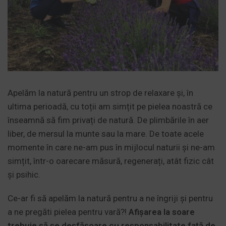
Apelăm la natură pentru un strop de relaxare și, în
ultima perioadă, cu toții am simțit pe pielea noastră ce
înseamnă să fim privați de natură. De plimbările în aer
liber, de mersul la munte sau la mare. De toate acele
momente în care ne-am pus în mijlocul naturii și ne-am
simțit, într-o oarecare măsură, regenerați, atât fizic cât
și psihic.
Ce-ar fi să apelăm la natură pentru a ne îngriji și pentru
a ne pregăti pielea pentru vară?!
Afișarea la soare
trebuie să se desfășoare cu responsabilitate față de