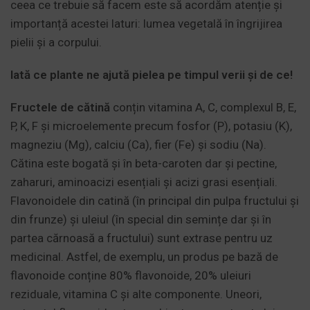
ceea ce trebuie să facem este să acordăm atenție și
importanță acestei laturi: lumea vegetală în îngrijirea
pielii și a corpului.
Iată ce plante ne ajută pielea pe timpul verii și de ce!
Fructele de cătină
conțin vitamina A, C, complexul B, E,
P, K, F și microelemente precum fosfor (P), potasiu (K),
magneziu (Mg), calciu (Ca), fier (Fe) și sodiu (Na).
Cătina este bogată și în beta-caroten dar și pectine,
zaharuri, aminoacizi esențiali și acizi grasi esențiali.
Flavonoidele din catină (în principal din pulpa fructului și
din frunze) și uleiul (în special din semințe dar și în
partea cărnoasă a fructului) sunt extrase pentru uz
medicinal. Astfel, de exemplu, un produs pe bază de
flavonoide conține 80% flavonoide, 20% uleiuri
reziduale, vitamina C și alte componente. Uneori,