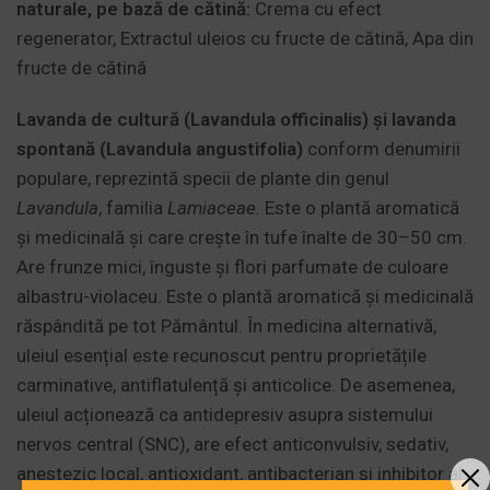
naturale, pe bază de cătină:
Crema cu efect
regenerator, Extractul uleios cu fructe de cătină, Apa din
fructe de cătină
Lavanda de cultură (Lavandula officinalis) și lavanda
spontană (Lavandula angustifolia)
conform denumirii
populare, reprezintă specii de plante din genul
Lavandula
, familia
Lamiaceae.
Este o plantă aromatică
și medicinală și care crește în tufe înalte de 30–50 cm.
Are frunze mici, înguste și flori parfumate de culoare
albastru-violaceu. Este o plantă aromatică și medicinală
răspândită pe tot Pământul. În medicina alternativă,
uleiul esențial este recunoscut pentru proprietățile
carminative, antiflatulență și anticolice. De asemenea,
uleiul acționează ca antidepresiv asupra sistemului
nervos central (SNC), are efect anticonvulsiv, sedativ,
anestezic local, antioxidant, antibacterian și inhibitor al