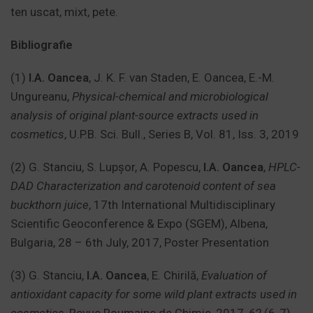
ten uscat, mixt, pete.
Bibliografie
(1)
I.A. Oancea
, J. K. F. van Staden, E. Oancea, E.-M.
Ungureanu,
Physical-chemical and microbiological
analysis of original plant-source extracts used in
cosmetics
, U.P.B. Sci. Bull., Series B, Vol. 81, Iss. 3, 2019
(2) G. Stanciu, S. Lupșor, A. Popescu,
I.A. Oancea
,
HPLC-
DAD Characterization and carotenoid content of sea
buckthorn juice
, 17th International Multidisciplinary
Scientific Geoconference & Expo (SGEM), Albena,
Bulgaria, 28 – 6
th
July, 2017, Poster Presentation
(3) G. Stanciu,
I.A. Oancea
, E. Chirilă,
Evaluation of
antioxidant capacity for some wild plant extracts used in
cosmetics
, Revue Roumaine de Chimie, 2017,
62
(6-7),