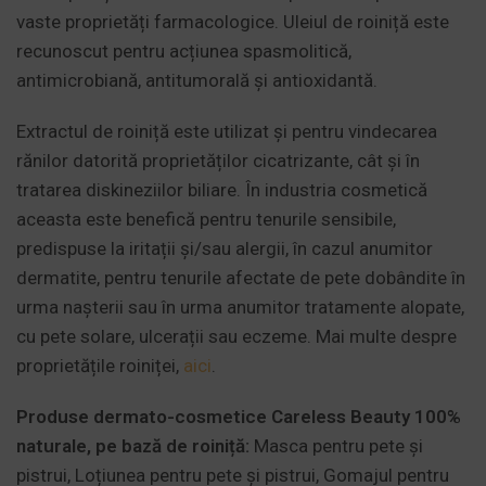
vaste proprietăți farmacologice. Uleiul de roiniță este
recunoscut pentru acțiunea spasmolitică,
antimicrobiană, antitumorală și antioxidantă.
Extractul de roiniță este utilizat și pentru vindecarea
rănilor datorită proprietăților cicatrizante, cât și în
tratarea diskineziilor biliare. În industria cosmetică
aceasta este benefică pentru tenurile sensibile,
predispuse la iritații și/sau alergii, în cazul anumitor
dermatite, pentru tenurile afectate de pete dobândite în
urma nașterii sau în urma anumitor tratamente alopate,
cu pete solare, ulcerații sau eczeme. Mai multe despre
proprietățile roiniței,
aici
.
Produse dermato-cosmetice Careless Beauty 100%
naturale, pe bază de roiniță:
Masca pentru pete și
pistrui, Loțiunea pentru pete și pistrui, Gomajul pentru