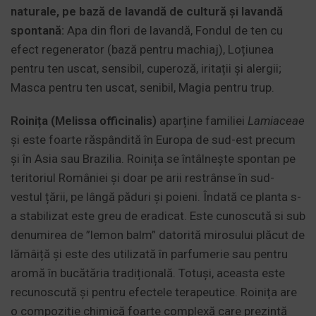
naturale, pe bază de lavandă de cultură și lavandă
spontană:
Apa din flori de lavandă, Fondul de ten cu
efect regenerator (bază pentru machiaj), Loțiunea
pentru ten uscat, sensibil, cuperoză, iritații și alergii;
Masca pentru ten uscat, senibil, Magia pentru trup.
Roinița (Melissa officinalis)
aparține familiei
Lamiaceae
și este foarte răspândită în Europa de sud-est precum
și în Asia sau Brazilia. Roinița se întâlnește spontan pe
teritoriul României și doar pe arii restrânse în sud-
vestul țării, pe lângă păduri și poieni. Îndată ce planta s-
a stabilizat este greu de eradicat. Este cunoscută si sub
denumirea de ”lemon balm” datorită mirosului plăcut de
lămâiță și este des utilizată în parfumerie sau pentru
aromă în bucătăria tradițională. Totuși, aceasta este
recunoscută și pentru efectele terapeutice. Roinița are
o compoziție chimică foarte complexă care prezintă