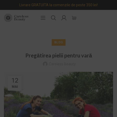
Livrare GRATUITA la comenzile de peste 350 lei!
BLOG
Pregătirea pielii pentru vară
Careless Beauty
12
MAI