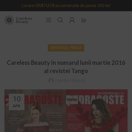
Livrare GRATUITA la comenzile de peste 350 lei!
,
ARTICOLE
PRESĂ
Careless Beauty în numarul lunii martie 2016
al revistei Tango
Careless Beauty
10
APR.