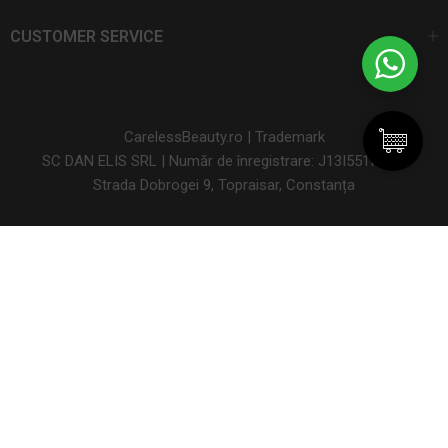
CUSTOMER SERVICE
CarelessBeauty.ro | Trademark
SC DAN ELIS SRL | Număr de înregistrare: J13I551I1992
Strada Dobrogei 9, Topraisar, Constanța
Termeni și condiții
Politica de confidențialitate
Politica de
cookie-uri
ANPC