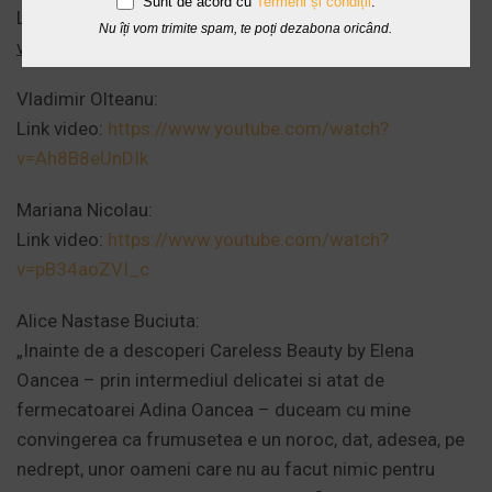
Sunt de acord cu
Termeni și condiții
.
Link video:
https://www.youtube.com/watch?
Nu îți vom trimite spam, te poți dezabona oricând.
v=jFeHtfC3H90
Vladimir Olteanu:
Link video:
https://www.youtube.com/watch?
v=Ah8B8eUnDIk
Mariana Nicolau:
Link video:
https://www.youtube.com/watch?
v=pB34aoZVI_c
Alice Nastase Buciuta:
„Inainte de a descoperi Careless Beauty by Elena
Oancea – prin intermediul delicatei si atat de
fermecatoarei Adina Oancea – duceam cu mine
convingerea ca frumusetea e un noroc, dat, adesea, pe
nedrept, unor oameni care nu au facut nimic pentru