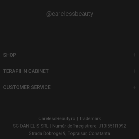
@carelessbeauty
SHOP
TERAPII IN CABINET
CUSTOMER SERVICE
CarelessBeauty.ro | Trademark
SC DAN ELIS SRL | Număr de înregistrare: J13I551I1992
Strada Dobrogei 9, Topraisar, Constanța