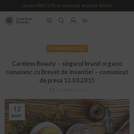
Livrare GRATUITA la comenzile de peste 350 lei!
,
EVENIMENTE
PRESĂ
Careless Beauty – singurul brand organic
romanesc cu Brevet de Inventie! – comunicat
de presa 12.03.2015
Careless Beauty
12
MART.