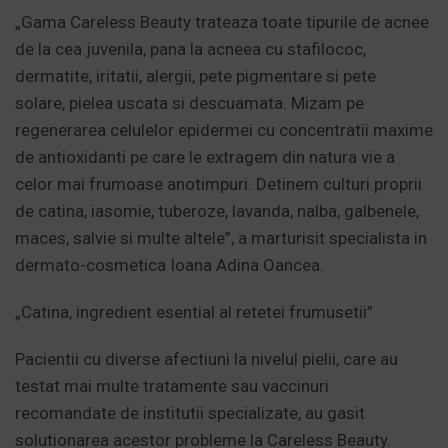
„Gama Careless Beauty trateaza toate tipurile de acnee
de la cea juvenila, pana la acneea cu stafilococ,
dermatite, iritatii, alergii, pete pigmentare si pete
solare, pielea uscata si descuamata. Mizam pe
regenerarea celulelor epidermei cu concentratii maxime
de antioxidanti pe care le extragem din natura vie a
celor mai frumoase anotimpuri. Detinem culturi proprii
de catina, iasomie, tuberoze, lavanda, nalba, galbenele,
maces, salvie si multe altele”, a marturisit specialista in
dermato-cosmetica Ioana Adina Oancea.
„Catina, ingredient esential al retetei frumusetii”
Pacientii cu diverse afectiuni la nivelul pielii, care au
testat mai multe tratamente sau vaccinuri
recomandate de institutii specializate, au gasit
solutionarea acestor probleme la Careless Beauty.