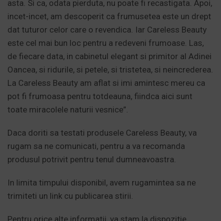
asta. Si ca, odata pierduta, nu poate fi recastigata. Apoi,
incet-incet, am descoperit ca frumusetea este un drept
dat tuturor celor care o revendica. Iar Careless Beauty
este cel mai bun loc pentru a redeveni frumoase. Las,
de fiecare data, in cabinetul elegant si primitor al Adinei
Oancea, si ridurile, si petele, si tristetea, si neincrederea.
La Careless Beauty am aflat si imi amintesc mereu ca
pot fi frumoasa pentru totdeauna, fiindca aici sunt
toate miracolele naturii vesnice”.
Daca doriti sa testati produsele Careless Beauty, va
rugam sa ne comunicati, pentru a va recomanda
produsul potrivit pentru tenul dumneavoastra.
In limita timpului disponibil, avem rugamintea sa ne
trimiteti un link cu publicarea stirii.
Pentru orice alte informatii, va stam la dispozitie.