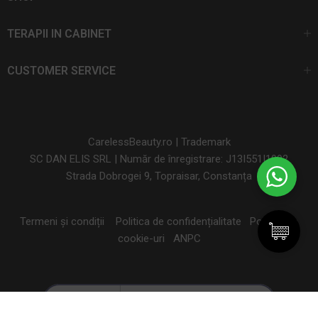
TERAPII IN CABINET
CUSTOMER SERVICE
CarelessBeauty.ro | Trademark
SC DAN ELIS SRL | Număr de înregistrare: J13I551I1992
Strada Dobrogei 9, Topraisar, Constanța
Termeni și condiții
Politica de confidențialitate
Politica de
cookie-uri
ANPC