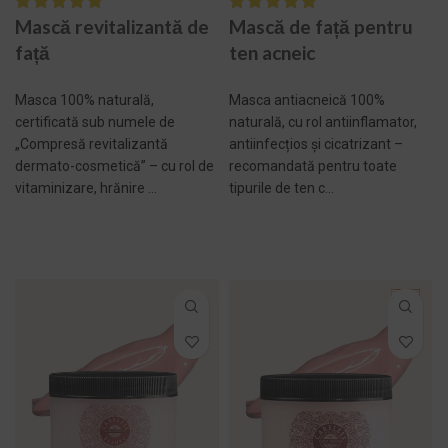
Mască de față pentru
Mască revitalizantă de
ten acneic
față
Masca antiacneică 100%
Masca 100% naturală,
naturală, cu rol antiinflamator,
certificată sub numele de
antiinfecțios și cicatrizant –
„Compresă revitalizantă
recomandată pentru toate
dermato-cosmetică” – cu rol de
tipurile de ten c...
vitaminizare, hrănire ...
ADAUGĂ ÎN COȘ -
SELECTEAZĂ
269,00 LEI
OPȚIUNILE