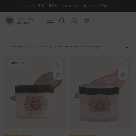
Livrare GRATUITA la comenzile de peste 350 lei!
Prima pagină
Shop
Măști pentru față