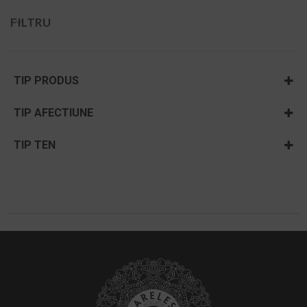
FILTRU
TIP PRODUS
Masti & Gomaje
TIP AFECTIUNE
Pachete vară
Acnee si rozacee
TIP TEN
Dermatita & cuperoza
Ten acneic
Riduri
Ten cu pete și pistrui
Ten gras
Ten mixt
Ten uscat