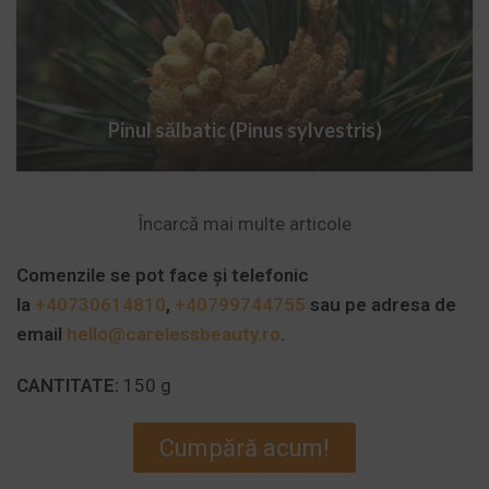
Pinul sălbatic (Pinus sylvestris)
Încarcă mai multe articole
Comenzile se pot face și telefonic
la
+40730614810
,
+40799744755
sau pe adresa de
email
hello@carelessbeauty.ro
.
CANTITATE:
150 g
Cumpără acum!