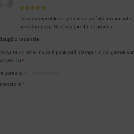
După câteva utilizări, petele de pe față au început s
se estompeze. Sunt mulțumită de produs.
daugă o recenzie
resa ta de email nu va fi publicată.
Câmpurile obligatorii su
arcate cu
*
valuarea ta
*
ecenzia ta
*