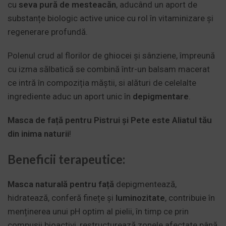
cu
seva pură de mesteacăn
, aducând un aport de
substanțe biologic active unice cu rol în vitaminizare și
regenerare profundă.
Polenul crud al florilor de ghiocei și sânziene, împreună
cu izma sălbatică se combină într-un balsam macerat
ce intră în compoziția măștii, si alături de celelalte
ingrediente aduc un aport unic în
depigmentare
.
Masca de față pentru Pistrui și Pete
este Aliatul tău
din inima naturii
!
Beneficii terapeutice:
Masca naturală pentru față
depigmentează,
hidratează, conferă finețe și
luminozitate
, contribuie în
menținerea unui pH optim al pielii, în timp ce prin
compusii bioactivi, restructurează zonele afectate până