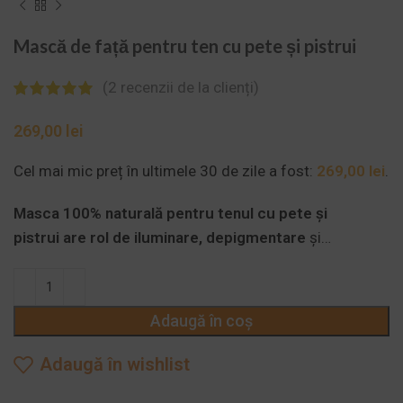
Mască de față pentru ten cu pete și pistrui
(
2
recenzii de la clienți)
lei
Cel mai mic preț în ultimele 30 de zile a fost:
269,00
lei
.
Masca 100% naturală pentru tenul cu pete și
pistrui
are rol de iluminare, depigmentare
și
regenerare profundă. Este recomandată pentru toate
tipurile de ten și pentru toate vârstele, atunci când tenul
se confruntă cu pete pigmentare.
Adaugă în coș
Adaugă în wishlist