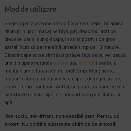
Mod de utilizare
Se omogenizează înainte de fiecare utilizare. Se aplică
zilnic prin ușor masaj pe față, gât, decolteu, atât pe
pleoape, cât și sub pleoape, în strat potrivit de gros,
astfel încât să se mențină umedă timp de 10 minute.
Când începe sa se simtă uscată pe față se pulverizează
una din apele naturale (
cătină
sau
lavandă
) pentru a
menține umiditatea cât mai mult timp. Menținerea
măștii în stare umedă aduce un aport de regenerare și
restructurare continuu. Astfel, se poate menține pe ten
până la 30 minute, apoi se îndepărtează prin clătire cu
apă.
Non-toxic, non-iritant, non-sensibilizant. Pentru uz
extern. Nu conține substanțe chimice de sinteză!