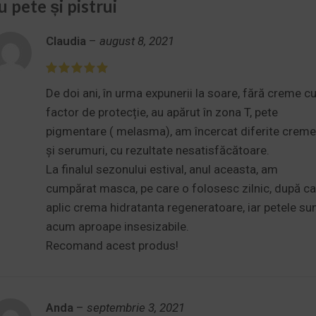
u pete și pistrui
Claudia
–
august 8, 2021
De doi ani, în urma expunerii la soare, fără creme c
factor de protecție, au apărut în zona T, pete
pigmentare ( melasma), am încercat diferite creme
și serumuri, cu rezultate nesatisfăcătoare.
La finalul sezonului estival, anul aceasta, am
cumpărat masca, pe care o folosesc zilnic, după ca
aplic crema hidratanta regeneratoare, iar petele su
acum aproape insesizabile.
Recomand acest produs!
Anda
–
septembrie 3, 2021