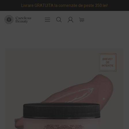
Livrare GRATUITA la comenzile de peste 350 lei!