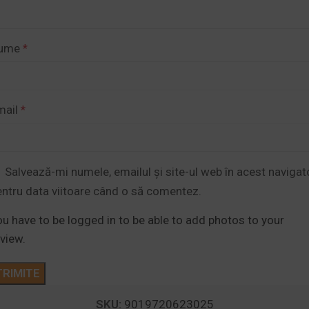
ume
*
mail
*
Salvează-mi numele, emailul și site-ul web în acest navigat
entru data viitoare când o să comentez.
u have to be logged in to be able to add photos to your
view.
SKU:
9019720623025