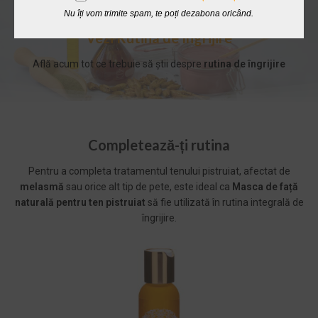
Nu îți vom trimite spam, te poți dezabona oricând.
Mască de față pentru ten cu pete și pistrui
Vezi Rutina de Îngrijire
Află acum tot ce trebuie să știi despre
rutina de îngrijire
Completează-ți rutina
Pentru a completa tratamentul tenului pistruiat, afectat de
melasmă
sau orice alt tip de pete, este ideal ca
Masca de față
naturală pentru ten pistruiat
să fie utilizată în rutina integrală de
îngrijire.