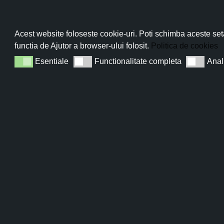
Abo
Acest website foloseste cookie-uri. Poti schimba aceste seta
functia de Ajutor a browser-ului folosit.
Politica de cookies
Esentiale
Functionalitate completa
Anal
Esentiale
Functionalitate completa
Analiza
Sun
Populus nigra
L. face parte din Familia Salicaeae și
sunt fusiformi, brun-gălbui, conici, vâscoși și aromat
galic, saponozide, manitol și flavone. Uleiul din m