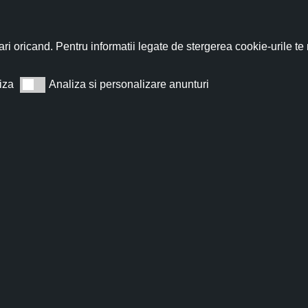
nează-te acum la newsletter pentru a primi un
cupon de discount de
ri oricand. Pentru informatii legate de stergerea cookie-urile te
iza
Analiza si personalizare anunturi
Analiza si personalizare anunturi
Abonează
t de acord cu
Termeni și condiții
.
Nu îți vom trimite spam, te poți dezabona oricând.
 este un arbust foios cu ramuri și rădăcini puternice. Mugurii,
ici. Conținutul lor este bogat în glicozide fenolice, ulei volati
uguri de plop negru este bogat în betulen, α, β și γ-betulenol