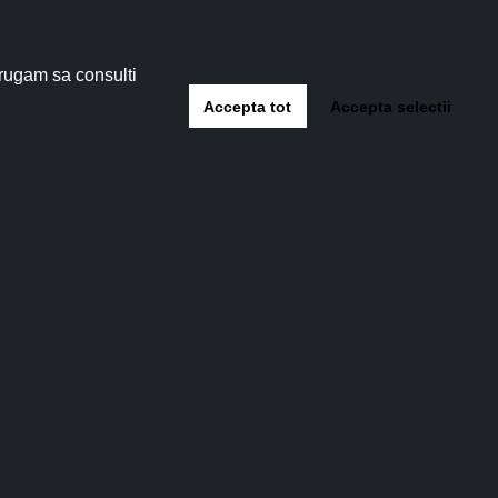
 5%
!
 rugam sa consulti
Accepta tot
Accepta selectii
-te
 care se recoltează la sfârșitul lunii februarie,
l, ulei gras, taninuri, rezine, acid malic, acid
, δ-humulen și α-cariofilen. Acești compuși chimici