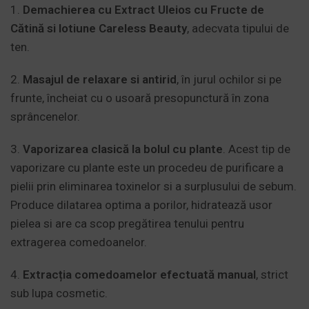
1.
Demachierea
cu Extract Uleios cu Fructe de
Cătină si lotiune Careless Beauty
, adecvata tipului de
ten.
2.
Masajul de relaxare si antirid
, în jurul ochilor si pe
frunte, încheiat cu o usoară presopunctură în zona
sprâncenelor.
3.
Vaporizarea clasică la bolul cu plante
. Acest tip de
vaporizare cu plante este un procedeu de purificare a
pielii prin eliminarea toxinelor si a surplusului de sebum.
Produce dilatarea optima a porilor, hidratează usor
pielea si are ca scop pregătirea tenului pentru
extragerea comedoanelor.
4.
Extracția comedoamelor
efectuată manual
, strict
sub lupa cosmetic.