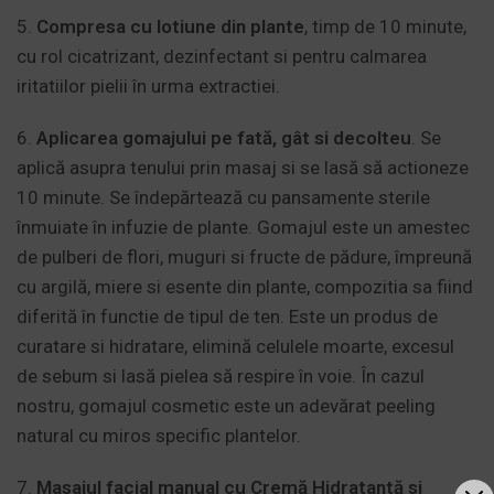
5.
Compresa cu lotiune din plante
, timp de 10 minute,
cu rol cicatrizant, dezinfectant si pentru calmarea
iritatiilor pielii în urma extractiei.
6.
Aplicarea gomajului pe fată, gât si decolteu
. Se
aplică asupra tenului prin masaj si se lasă să actioneze
10 minute. Se îndepărtează cu pansamente sterile
înmuiate în infuzie de plante. Gomajul este un amestec
de pulberi de flori, muguri si fructe de pădure, împreună
cu argilă, miere si esente din plante, compozitia sa fiind
diferită în functie de tipul de ten. Este un produs de
curatare si hidratare, elimină celulele moarte, excesul
de sebum si lasă pielea să respire în voie. În cazul
nostru, gomajul cosmetic este un adevărat peeling
natural cu miros specific plantelor.
7.
Masajul facial manual cu Cremă Hidratantă si