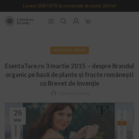
Livrare GRATUITA la comenzile de peste 350 lei!
,
ARTICOLE
PRESĂ
EsentaTare.ro 3 martie 2015 – despre Brandul
organic pe bază de plante și fructe românești
cu Brevet de Invenție
Careless Beauty
26
MAI