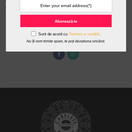
aici
.
Abonează-te
Brand Organic
Brevet De Inventie
Sunt de acord cu
Termeni și condiții
.
Careless Beauty
Plante Fructe Romanesti
Nu îți vom trimite spam, te poți dezabona oricând.