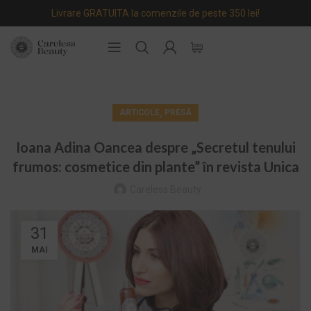
Livrare GRATUITA la comenzile de peste 350 lei!
,
ARTICOLE
PRESĂ
Ioana Adina Oancea despre „Secretul tenului
frumos: cosmetice din plante” în revista Unica
Careless Beauty
31
MAI