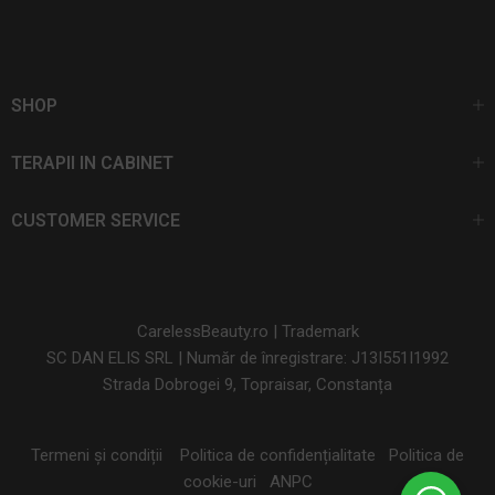
SHOP
TERAPII IN CABINET
CUSTOMER SERVICE
CarelessBeauty.ro | Trademark
SC DAN ELIS SRL | Număr de înregistrare: J13I551I1992
Strada Dobrogei 9, Topraisar, Constanța
Termeni și condiții
Politica de confidențialitate
Politica de
cookie-uri
ANPC