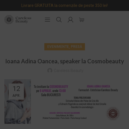
Livrare GRATUITA la comenzile de peste 350 lei!
,
EVENIMENTE
PRESĂ
Ioana Adina Oancea, speaker la Cosmobeauty
Careless Beauty
12
APR.