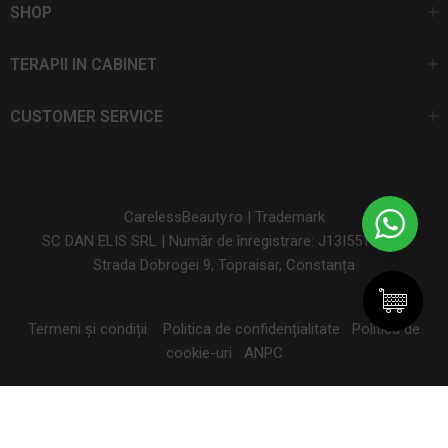
SHOP
TERAPII IN CABINET
CUSTOMER SERVICE
CarelessBeauty.ro | Trademark
SC DAN ELIS SRL | Număr de înregistrare: J13I551I1992
Strada Dobrogei 9, Topraisar, Constanța
Termeni și condiții
Politica de confidențialitate
Politica de
cookie-uri
ANPC