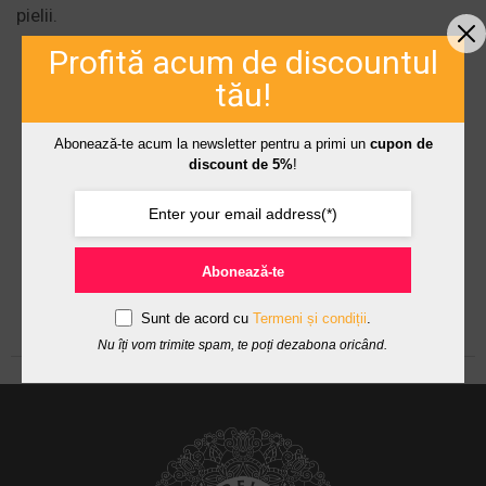
pielii.
Profită acum de discountul
tău!
Abonează-te acum la newsletter pentru a primi un
cupon de
discount de 5%
!
Abonează-te
Sunt de acord cu
Termeni și condiții
.
Nu îți vom trimite spam, te poți dezabona oricând.