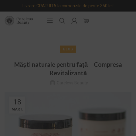
Livrare GRATUITA la comenzile de peste 350 lei!
BLOG
Măști naturale pentru față – Compresa
Revitalizantă
Careless Beauty
18
MART.