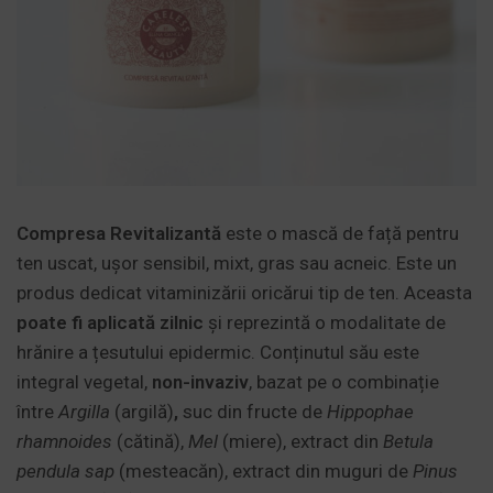
Compresa Revitalizantă
este o mască de față pentru
ten uscat, ușor sensibil, mixt, gras sau acneic. Este un
produs dedicat vitaminizării oricărui tip de ten. Aceasta
poate fi aplicată zilnic
și reprezintă o modalitate de
hrănire a țesutului epidermic. Conținutul său este
integral vegetal,
non-invaziv
, bazat pe o combinație
între
Argilla
(argilă)
,
suc din fructe de
Hippophae
rhamnoides
(cătină),
Mel
(miere), extract din
Betula
pendula sap
(mesteacăn), extract din muguri de
Pinus