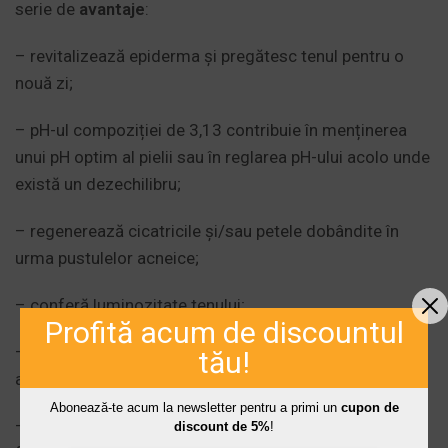
serie de
avantaje
:
– revitalizează epiderma și pregătesc tenul pentru o
nouă zi;
– pH-ul compoziției de 3,13 contribuie în menținerea
unui pH optim al pielii sau în reglarea pH-ului acolo unde
există un dezechilibru;
– regenerează cicatricile și/sau petele dobândite în
urma pustulelor acneice;
– conferă luminozitate tenului;
Profită acum de discountul
– masca poate fi aplicată pe și sub pleoape sau
tău!
aproape de buze, fără nici un fel de toxicitate;
Abonează-te acum la newsletter pentru a primi un
cupon de
– masca poate fi aplicată și de către adolescente,
discount de 5%
!