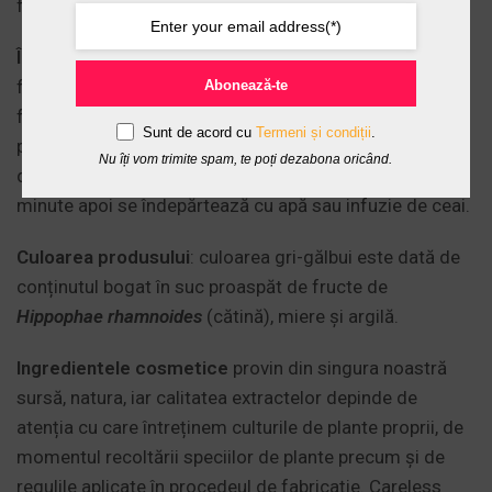
femei însărcinate sau care alăptează;
Înstrucțiuni de utilizare
: Se agită recipientul înainte de
fiecare utilizare. Pentru uz extern. Se aplică zilnic pe
Abonează-te
față, gât, decolteu, atât pe cât și sub pleoape, în strat
Sunt de acord cu
Termeni și condiții
.
potrivit de gros, astfel încât să se mențină umedă timp
Nu îți vom trimite spam, te poți dezabona oricând.
de 10 minute. Se lasă să acționeze timp de 20-30
minute apoi se îndepărtează cu apă sau infuzie de ceai.
Culoarea produsului
: culoarea gri-gălbui este dată de
conținutul bogat în suc proaspăt de fructe de
Hippophae rhamnoides
(cătină), miere și argilă.
Ingredientele cosmetice
provin din singura noastră
sursă, natura, iar calitatea extractelor depinde de
atenția cu care întreținem culturile de plante proprii, de
momentul recoltării speciilor de plante precum și de
regulile aplicate în procedeul de fabricație. Careless