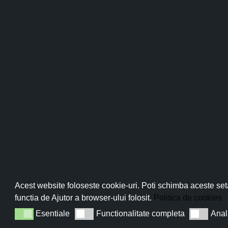
Pachetul
Comics Didactics
oferit tuturor clienți
Comics Didactic Volumul 1
(28 pagini, full color
“Bubico” – benzi desenate de Alexandra Măndoiu.
Comics Didactic Volumul 2
(32 pagini, full color
de
Alexandra Măndoiu.
Cartea mea de benzi desenate, alb negru, forma
Bonus: “Povestea unui steag tricolor – 1918”, e
Pro
Povestire istorică pentru copii și adolescenți. Co
femeile din sat într-o noapte pentru ca a doua zi, 
Noi cizmele am curățat și de dar le-am alintat!
Abo
Acest website foloseste cookie-uri. Poti schimba aceste seta
functia de Ajutor a browser-ului folosit.
Politica de cookies
Esentiale
Functionalitate completa
Anal
Esentiale
Functionalitate completa
Analiza