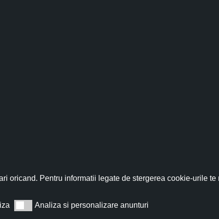
lor care comandă, de Moș Nicolae, un coș de produse în valoa
, format A4): conține “O scrisoare pierdută”, “Câinele și căţe
, format A4)
conține “Enigma Otiliei” benzi desenate de Mih
t A4, concept Mihai Ionuț Grăjdeanu
ditura Mioritics.
Autor: Ioan Ion Diaconu, copertă și desene 
fită acum de discountul 
nține pagini cu desene pentru colorat.
Povestea este a unui st
dis-de-dimineaţă să plece lumea, pe jos, către Alba Iulia, pen
nează-te acum la newsletter pentru a primi un
cupon de discount de
ri oricand. Pentru informatii legate de stergerea cookie-urile te
iza
Analiza si personalizare anunturi
Analiza si personalizare anunturi
Abonează