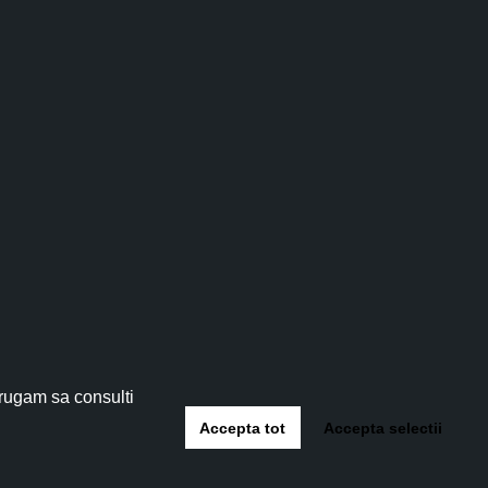
re de minim 400 lei, va conține:
lul” – benzi desenate de Mihai Grăjdeanu și
ai I. Grăjdeanu
și
“Hagi Tudose” b
enzi desenate
Mihai I. Grăjdeanu, 72 pagini, format A4.
tău!
eag inedit din Lupşa – Munţii Apuseni, făcut de
tru a pecetlui Unirea din 1918.
 5%
!
 rugam sa consulti
Accepta tot
Accepta selectii
-te