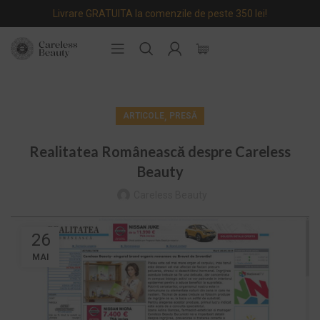
Livrare GRATUITA la comenzile de peste 350 lei!
,
ARTICOLE
PRESĂ
Realitatea Românească despre Careless
Beauty
Careless Beauty
26
MAI