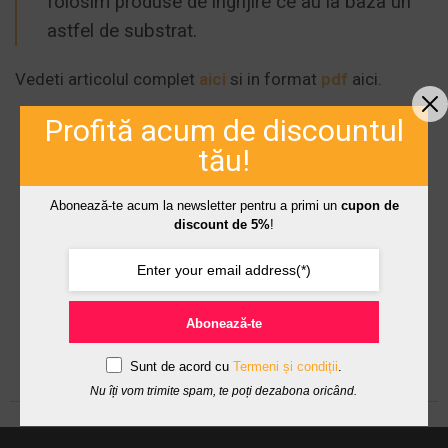
folosim produse de ingrijire ce au la baza un
astfel de substrat.
Vedeti articolul complet
aici
si in format
pdf
aici.
Profită acum de discountul
tău!
Careless Beauty
Cosmetice Organice
Produse Organice
Realitatea Romaneasca
Abonează-te acum la newsletter pentru a primi un
cupon de
discount de 5%
!
Abonează-te
Sunt de acord cu
Termeni și condiții
.
Nu îți vom trimite spam, te poți dezabona oricând.