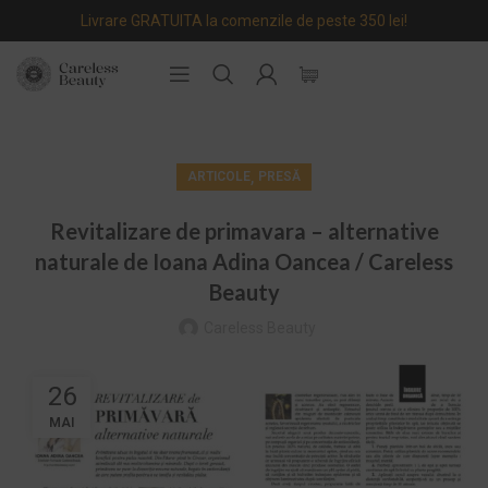
Livrare GRATUITA la comenzile de peste 350 lei!
,
ARTICOLE
PRESĂ
Revitalizare de primavara – alternative
naturale de Ioana Adina Oancea / Careless
Beauty
Careless Beauty
26
MAI