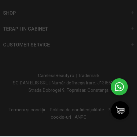
SHOP
TERAPII IN CABINET
CUSTOMER SERVICE
CarelessBeauty.ro | Trademark
SC DAN ELIS SRL | Număr de înregistrare: J13I551I1992
Strada Dobrogei 9, Topraisar, Constanța
Termeni și condiții
Politica de confidențialitate
Politica de
cookie-uri
ANPC