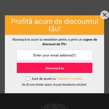
Alternative Organice
Ioana Adina Oancea
Profită acum de discountul
Revista Tango
Revitalizare De Primavara
tău!
Abonează-te acum la newsletter pentru a primi un
cupon de
discount de 5%
!
Abonează-te
Sunt de acord cu
Termeni și condiții
.
Nu îți vom trimite spam, te poți dezabona oricând.