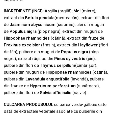
INGREDIENTE (INCI):
Argilla
(argilă),
Mel
(miere),
extract din
Betula
pendula
(mesteacăn), extract din flori
de
Jasminum abyssinicum
(iasomie), ulei din muguri
de
Populus nigra
(plop negru), extract din muguri de
Hippophae rhamnoides
(cătină), extract din fruze de
Fraxinus excelsior
(frasin), extract din
Hayflower
(flori
de fân), pulbere din muguri de
Populus nigra
(plop
negru), extract rășinos din
Pinus sylvestris
(pin),
pulbere din flori de
Thymus serpillum
(cimbrișor),
pulbere din muguri de
Hippophae rhamnoides
(cătină),
pulbere din
Lavandula angustifolia
(lavandă), pulbere
din frunze de
Hypericum perforatum
(sunătoare),
pulbere din flori de
Salvia
officinalis
(salvie).
CULOAREA PRODUSULUI:
culoarea verde-gălbuie este
dată de extractele vegetale asociate cu pulberile din