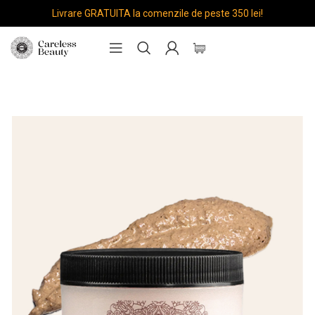
Livrare GRATUITA la comenzile de peste 350 lei!