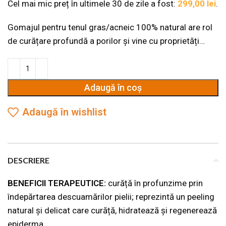
Cel mai mic preț în ultimele 30 de zile a fost:
299,00
lei
.
Gomajul pentru tenul gras/acneic 100% natural are rol
de curățare profundă a porilor și vine cu proprietăți
antiinflamatorii, antiinfecțioase și cicatrizante pentru
toate vârstele și toate tipurile de ten care prezintă
exces de sebum sau orice formă de acnee.
Adaugă în coș
Adaugă în wishlist
DESCRIERE
BENEFICII TERAPEUTICE:
curăță în profunzime prin
îndepărtarea descuamărilor pielii; reprezintă un peeling
natural și delicat care curăță, hidratează și regenerează
epiderma.