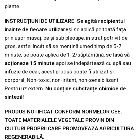
plante.
INSTRUCȚIUNI DE UTILIZARE:
Se agită recipientul
înainte de fiecare utilizare
și se aplică pe toată fața
prin ușor masaj, pe și sub pleoape, în strat potrivit de
gros, astfel încât să se mențină umed timp de 5-7
minute; se poate aplica de 1-2/săptămână,
se lasă să
acționeze 15 minute
apoi se îndepărtează cu apă sau
infuzie de ceai; acest produs poate fi utilizat și
corporal; Non-toxic, non-iritant, non-sensibilizant.
Pentru uz extern.
Nu conține substanțe chimice de
sinteză!
PRODUS NOTIFICAT CONFORM NORMELOR CEE.
TOATE MATERIALELE VEGETALE PROVIN DIN
CULTURI PROPRII CARE PROMOVEAZĂ AGRICULTURA
REGENERABILĂ.