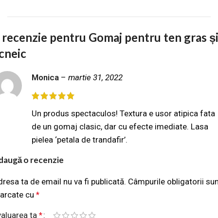
 recenzie pentru
Gomaj pentru ten gras ș
cneic
Monica
–
martie 31, 2022
Un produs spectaculos! Textura e usor atipica fata
de un gomaj clasic, dar cu efecte imediate. Lasa
pielea ‘petala de trandafir’.
daugă o recenzie
resa ta de email nu va fi publicată.
Câmpurile obligatorii su
arcate cu
*
valuarea ta
*