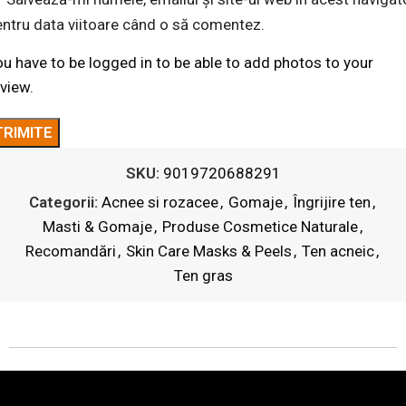
entru data viitoare când o să comentez.
u have to be logged in to be able to add photos to your
view.
SKU:
9019720688291
Categorii:
Acnee si rozacee
,
Gomaje
,
Îngrijire ten
,
Masti & Gomaje
,
Produse Cosmetice Naturale
,
Recomandări
,
Skin Care Masks & Peels
,
Ten acneic
,
Ten gras