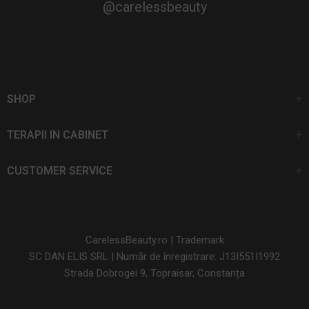
@carelessbeauty
SHOP
TERAPII IN CABINET
CUSTOMER SERVICE
CarelessBeauty.ro | Trademark
SC DAN ELIS SRL | Număr de înregistrare: J13I551I1992
Strada Dobrogei 9, Topraisar, Constanța