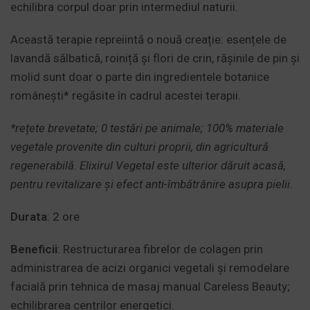
echilibra corpul doar prin intermediul naturii.
Această terapie repreiintă o nouă creație: esențele de
lavandă sălbatică, roiniță și flori de crin, rășinile de pin și
molid sunt doar o parte din ingredientele botanice
românești* regăsite în cadrul acestei terapii.
*rețete brevetate; 0 testări pe animale; 100% materiale
vegetale provenite din culturi proprii, din agricultură
regenerabilă. Elixirul Vegetal este ulterior dăruit acasă,
pentru revitalizare și efect anti-îmbătrânire asupra pielii.
Durata
: 2 ore
Beneficii
: Restructurarea fibrelor de colagen prin
administrarea de acizi organici vegetali și remodelare
facială prin tehnica de masaj manual Careless Beauty;
echilibrarea centrilor energetici.