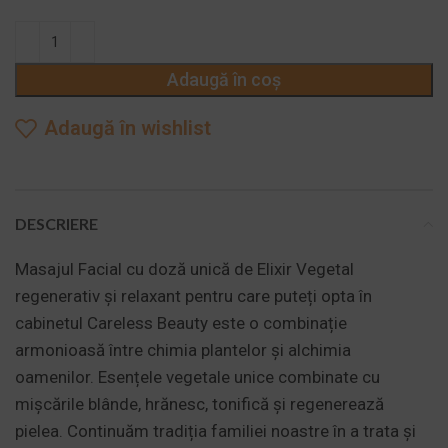
cabinetul Careless Beauty este o combinație
armonioasă între chimia plantelor și alchimia
oamenilor.
Adaugă în coș
Adaugă în wishlist
DESCRIERE
Masajul Facial cu doză unică de Elixir Vegetal
regenerativ și relaxant pentru care puteți opta în
cabinetul Careless Beauty este o combinație
armonioasă între chimia plantelor și alchimia
oamenilor. Esențele vegetale unice combinate cu
mișcările blânde, hrănesc, tonifică și regenerează
pielea. Continuăm tradiția familiei noastre în a trata și