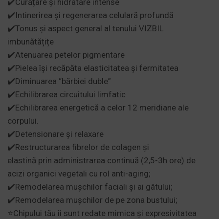
✔️Curățare și hidratare intense
✔️Intinerirea și regenerarea celulară profundă
✔️Tonus și aspect general al tenului VIZBIL
imbunătățițe
✔️Atenuarea petelor pigmentare
✔️Pielea își recăpăta elasticitatea și fermitatea
✔️Diminuarea “bărbiei duble”
✔️Echilibrarea circuitului limfatic
✔️Echilibrarea energetică a celor 12 meridiane ale
corpului.
✔️Detensionare și relaxare
✔️Restructurarea fibrelor de colagen și
elastină prin administrarea continuă (2,5-3h ore) de
acizi organici vegetali cu rol anti-aging;
✔️Remodelarea mușchilor faciali și ai gâtului;
✔️Remodelarea mușchilor de pe zona bustului;
⭐Chipului tău îi sunt redate mimica și expresivitatea