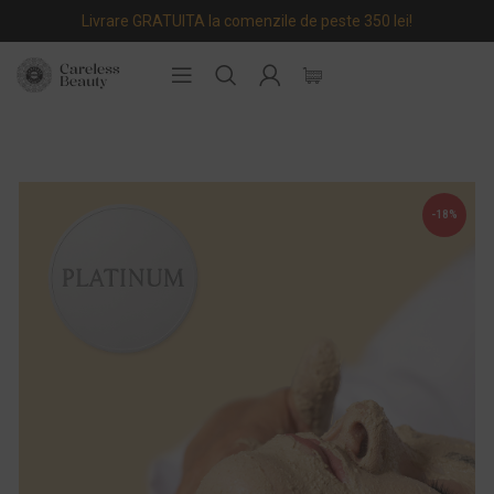
Livrare GRATUITA la comenzile de peste 350 lei!
-18%