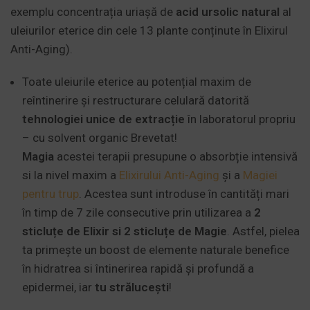
exemplu concentrația uriașă de
acid ursolic natural
al
uleiurilor eterice din cele 13 plante conținute în Elixirul
Anti-Aging).
Toate uleiurile eterice au potențial maxim de
reîntinerire și restructurare celulară datorită
tehnologiei unice de extracție
în laboratorul propriu
– cu solvent organic Brevetat!
Magia
acestei terapii presupune o absorbție intensivă
si la nivel maxim a
Elixirului Anti-Aging
și a
Magiei
pentru trup
. Acestea sunt introduse în cantități mari
în timp de 7 zile consecutive prin utilizarea a
2
sticluțe de Elixir si 2 sticluțe de Magie
. Astfel, pielea
ta primește un boost de elemente naturale benefice
în hidratrea si întinerirea rapidă și profundă a
epidermei, iar
tu strălucești
!