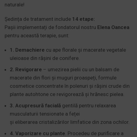
naturale!
Ședința de tratament include
14 etape:
Pașii implementați de fondatorul nostru
Elena Oancea
pentru această terapie, sunt:
1. Demachiere
cu ape florale și macerate vegetale
uleioase din rășini de conifere.
2. Revigorare
– umezirea pielii cu un balsam de
macerate din flori și muguri proaspeți, formule
cosmetice concentrate în polenuri și rășini crude din
plante autohtone ce revigorează și hrănesc pielea.
3. Acupresură facială
gentilă pentru relaxarea
musculaturii tensionate a feței
și eliberarea cristalizărilor limfatice din zona ochilor.
4. Vaporizare cu plante
. Procedeu de purificare a