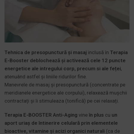
Tehnica de presopunctură și masaj
inclusă în
Terapia
E-Booster deblochează și activează cele 12 puncte
energetice ale intregului corp, precum si ale feței
,
atenuând astfel și liniile ridurilor fine.
Manevrele de masaj și presopunctură (concentrate pe
meridianele energetice ale corpului), relaxează mușchii
contractați și îi stimuleaza (tonifică) pe cei relaxați.
Terapia E-BOOSTER Anti-Aging
vine
în plus
cu
un
aport uriaș de întinerire celulară prin elementele
bioactive, vitamine și acizi organici naturali
(ca de