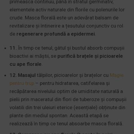
primeasca continuu, până în stratul germinativ,
elementele activ naturale din florile cu polenurile lor
crude. Masca florală este un adevărat balsam de
revitalizare și întinerire a țesutului conjunctiv cu rol
de
regenerare profundă a epidermei
.
11.
În timp ce tenul, gâtul și bustul absorb compușii
bioactivi ai măștii, se
purifică brațele și picioarele
cu ape florale
.
12. Masajul
tălpilor, picioarelor și brațelor cu
Magie
pentru trup
– pentru hidratarea, catifelarea și
recăpătarea nivelului optim de umiditate naturală a
pielii prin maceratul din flori de tuberoze și compușii
volatili din trei uleiuri eterice (esențiale) obținute din
plante din mediul spontan. Această etapă se
realizează în timp ce tenul absoarbe masca florală.