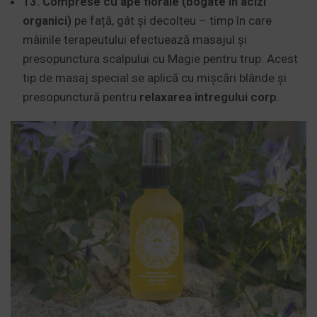
13. Comprese cu ape florale (bogate în acizi
organici)
pe față, gât și decolteu – timp în care
mâinile terapeutului efectuează masajul și
presopunctura scalpului cu Magie pentru trup. Acest
tip de masaj special se aplică cu mișcări blânde și
presopunctură pentru
relaxarea întregului corp
.