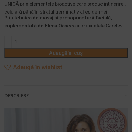
UNICĂ prin elementele bioactive care produc întinerire
celulară până în stratul germinativ al epidermei.
Prin
tehnica de masaj si presopunctură facială,
implementată de Elena Oancea
în cabinetele Careless
Beauty (din București și Constanța), mușchii feței se
relaxează, și toate contracturile faciale dispar pentru ca
expresia chipului să își recapete tonusul și energia!
Adaugă în coș
Adaugă în wishlist
DESCRIERE