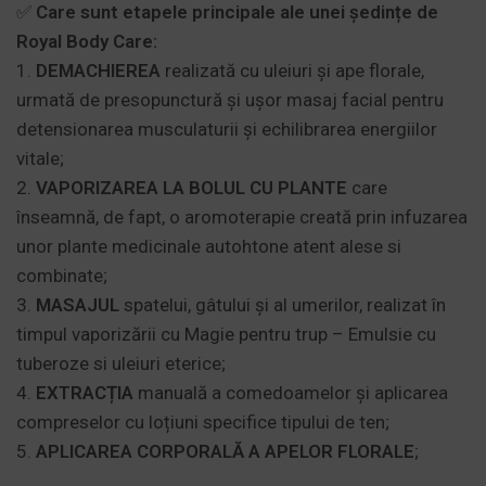
✅
Care sunt etapele principale ale unei ședințe de
Royal Body Care:
1.
DEMACHIEREA
realizată cu uleiuri și ape florale,
urmată de presopunctură și ușor masaj facial pentru
detensionarea musculaturii și echilibrarea energiilor
vitale;
2.
VAPORIZAREA LA BOLUL CU PLANTE
care
înseamnă, de fapt, o aromoterapie creată prin infuzarea
unor plante medicinale autohtone atent alese si
combinate;
3.
MASAJUL
spatelui, gâtului și al umerilor, realizat în
timpul vaporizării cu Magie pentru trup – Emulsie cu
tuberoze si uleiuri eterice;
4.
EXTRACȚIA
manuală a comedoamelor și aplicarea
compreselor cu loțiuni specifice tipului de ten;
5.
APLICAREA CORPORALĂ A APELOR FLORALE
;