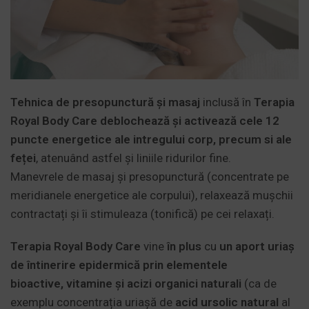
Tehnica de presopunctură și masaj
inclusă în
Terapia
Royal Body Care deblochează și activează cele 12
puncte energetice ale intregului corp, precum si ale
feței
, atenuând astfel și liniile ridurilor fine.
Manevrele de masaj și presopunctură (concentrate pe
meridianele energetice ale corpului), relaxează mușchii
contractați și îi stimuleaza (tonifică) pe cei relaxați.
Terapia Royal Body Care
vine
în plus
cu
un
aport uriaș
de întinerire epidermică prin elementele
bioactive, vitamine și acizi organici naturali
(ca de
exemplu concentrația uriașă de
acid ursolic natural
al