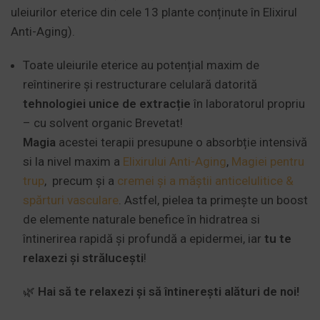
uleiurilor eterice din cele 13 plante conținute în Elixirul
Anti-Aging).
Toate uleiurile eterice au potențial maxim de
reîntinerire și restructurare celulară datorită
tehnologiei unice de extracție
în laboratorul propriu
– cu solvent organic Brevetat!
Magia
acestei terapii presupune o absorbție intensivă
si la nivel maxim a
Elixirului Anti-Aging
,
Magiei pentru
trup
, precum și a
cremei și a măștii anticelulitice &
spărturi vasculare
. Astfel, pielea ta primește un boost
de elemente naturale benefice în hidratrea si
întinerirea rapidă și profundă a epidermei, iar
tu te
relaxezi și strălucești
!
🌿
Hai să te relaxezi și să întinerești alături de noi!