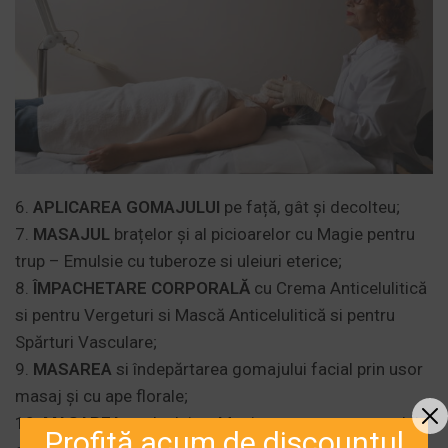
6.
APLICAREA GOMAJULUI
pe față, gât și decolteu;
7.
MASAJUL
brațelor și al picioarelor cu Magie pentru
trup – Emulsie cu tuberoze si uleiuri eterice;
8.
ÎMPACHETARE CORPORALĂ
cu Crema Anticelulitică
si pentru Vergeturi si Mască Anticelulitică si pentru
Spărturi Vasculare;
9.
MASAREA
si îndepărtarea gomajului facial prin usor
masaj și cu ape florale;
10.
MASAREA
scalpului cu Magie pentru trup – emulsie
Profită acum de discountul