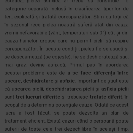
estetică, pielea asfixică ar trebui să constituie o
categorie separată inclusă în clasificarea tipurilor de
ten, explicată și tratată corespunzător. Știm cu toții că
în sezonul rece pielea noastră suferă atât din cauza
vremii nefavorabile (vânt, temperaturi sub 0°) cât și din
cauza hainelor groase care nu permit pielii să respire
corespunzător. În aceste condiții, pielea fie se usucă și
se descuamează (se cojește), fie se deshidratează sau,
mai grav, devine asfixică. Primul pas în abordarea
acestei probleme este de
a se face diferența între
uscare, deshidratare
și
asfixie
. Important de știut este
că
uscarea pielii
,
deschidratarea pielii
și
asfixia pielii
sunt
trei lucruri diferite
și trebuiesc
tratate diferit
, în
scopul de a determina potențiale cauze. Odată ce acest
lucru a fost făcut, se poate dezvolta un plan de
tratament eficient. Există cazuri când o persoană poate
suferii de toate cele trei dezechilibre în același timp,