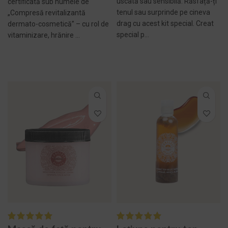
uscată sau sensibilă. Răsfață-ți
certificată sub numele de
tenul sau surprinde pe cineva
„Compresă revitalizantă
drag cu acest kit special. Creat
dermato-cosmetică” – cu rol de
special p...
vitaminizare, hrănire ...
ADAUGĂ ÎN COȘ -
SELECTEAZĂ
696,00 LEI
OPȚIUNILE