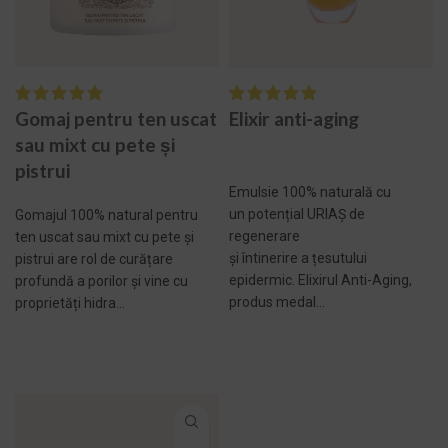
Gomaj pentru ten uscat
Elixir anti-aging
sau mixt cu pete și
pistrui
Emulsie 100% naturală cu
un potențial URIAȘ de
Gomajul 100% natural pentru
regenerare
ten uscat sau mixt cu pete și
și întinerire a țesutului
pistrui are rol de curățare
epidermic. Elixirul Anti-Aging,
profundă a porilor și vine cu
produs medal...
proprietăți hidra...
ADAUGĂ ÎN COȘ -
ADAUGĂ ÎN COȘ -
499,00 LEI
300,00 LEI