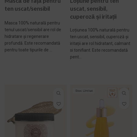
Mască de față pentru
Loțiune pentru ten
ten uscat/sensibil
uscat, sensibil,
cuperoză și iritații
Masca 100% naturală pentru
tenul uscat/sensibil are rol de
Loțiunea 100% naturală pentru
hidratare și regenerare
ten uscat, sensibil, cuperoză și
profundă. Este recomandată
iritații are rol hidratant, calmant
pentru toate tipurile de ...
si tonifiant. Este recomandată
pent...
ADAUGĂ ÎN COȘ -
ADAUGĂ ÎN COȘ -
298,00 LEI
171,00 LEI