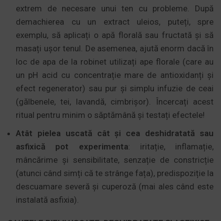
extrem de necesare unui ten cu probleme. După
demachierea cu un extract uleios, puteți, spre
exemplu, să aplicați o apă florală sau fructată și să
masați ușor tenul. De asemenea, ajută enorm dacă în
loc de apa de la robinet utilizați ape florale (care au
un pH acid cu concentrație mare de antioxidanți și
efect regenerator) sau pur și simplu infuzie de ceai
(gălbenele, tei, lavandă, cimbrișor). Încercați acest
ritual pentru minim o săptămână și testați efectele!
Atât pielea uscată cât și cea deshidratată sau
asfixică pot experimenta
: iritație, inflamație,
mâncărime și sensibilitate, senzație de constricție
(atunci când simți că te strânge fața), predispoziție la
descuamare severă și cuperoză (mai ales când este
instalată asfixia).