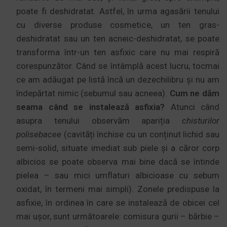
poate fi deshidratat. Astfel, în urma agasării tenului
cu diverse produse cosmetice, un ten gras-
deshidratat sau un ten acneic-deshidratat, se poate
transforma într-un ten asfixic care nu mai respiră
corespunzător. Când se întâmplă acest lucru, tocmai
ce am adăugat pe listă încă un dezechilibru și nu am
îndepărtat nimic (sebumul sau acneea).
Cum ne dăm
seama când se instalează asfixia?
Atunci când
asupra tenului observăm apariția
chisturilor
polisebacee
(cavități închise cu un conținut lichid sau
semi-solid, situate imediat sub piele și a căror corp
albicios se poate observa mai bine dacă se întinde
pielea – sau mici umflaturi albicioase cu sebum
oxidat, în termeni mai simpli). Zonele predispuse la
asfixie, în ordinea în care se instalează de obicei cel
mai ușor, sunt următoarele: comisura gurii – bărbie –