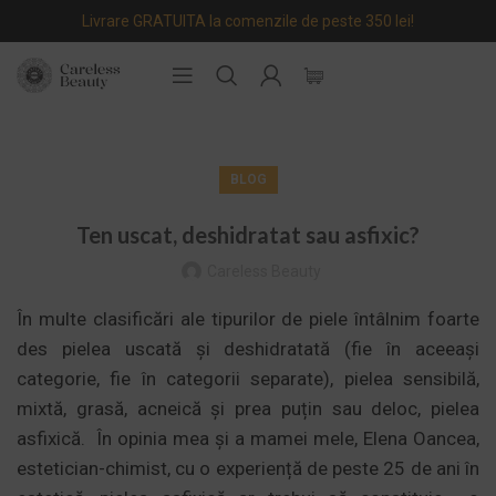
Livrare GRATUITA la comenzile de peste 350 lei!
BLOG
Ten uscat, deshidratat sau asfixic?
Careless Beauty
În multe clasificări ale tipurilor de piele întâlnim foarte
des pielea uscată și deshidratată (fie în aceeași
categorie, fie în categorii separate), pielea sensibilă,
mixtă, grasă, acneică și prea puțin sau deloc, pielea
asfixică. În opinia mea și a mamei mele, Elena Oancea,
estetician-chimist, cu o experiență de peste 25 de ani în