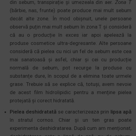
din sebum, transpirație și umezeala din aer.
Zona T
(bărbie, nas, frunte) poate produce mai mult sebum
decât alte zone. În mod obișnuit, unele persoane
observă puțin mai mult sebum în zona T și consideră
că au o producție în exces iar apoi apelează la
produse cosmetice ultra-degresante. Alte persoane
consideră că pielea cu nici un fel de sebum este cea
mai sanatoasă și asfel, chiar și cei cu producție
normală de sebum, pot recurge la produse cu
substanțe dure, în scopul de a elimina toate urmele
grase. Trebuie să se explice că, totuși, avem nevoie
de acest film hidrolipidic pentru a menține pielea
protejată și corect hidratată.
Pielea deshidratată
se caracterizeaza prin
lipsa apă
în stratul cornos. Chiar și un ten gras poate
experimenta deshidratarea. După cum am menționat,