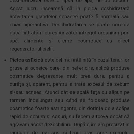
deshidratarea este o lipsă de apă, nu de sebum.
Acest lucru înseamnă că în pielea deshidratată
activitatea glandelor sebacee poate fi normală sau
chiar hiperactivă. Deschidratarea se poate corecta
dacă hidratăm corespunzător întregul organism prin
apă, alimente și creme cosmetice cu efect
regenerator al pielii.
Pielea asfixică
este cel mai întâlnită în cazul tenurilor
grase și acneice care, din nefericire, aplică produse
cosmetice degresante mult prea dure, pentru a
curăța și, aparent, pentru a trata excesul de sebum
și/sau acneea. Atunci cât se spală fața cu săpun pe
termen îndelungat sau când se folosesc produse
cosmetice foarte astringente, din dorința de a scăpa
rapid de sebum și coșuri, nu facem altceva decât să
agravăm acest dezechilibru. După cum am precizat în
rândurile de mai sus, și tenul gras, spre exemplu,