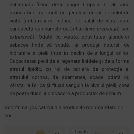
schimbării fizice de-a lungul timpului și al cărui
proces ține mai mult de genetică decât de stilul de
viață (îmbătrânirea indusă de stilul de viață este
cunoscută sub numele de
îmbătrânire prematură sau
extrinsecă
). Odată cu vârsta, activitatea glandelor
sebacee tinde să scadă, iar produșii naturali de
hidratare a pielii întra în declin de-a lungul anilor.
Capacitatea pielii de a regenera lipidele și de a forma
stratul lipidic, cu rol de barieră de protecție al
stratului cornos, de asemenea, scade odată cu
vârsta, la fel ca și fluxul sanguin la nivelul pielii, ceea
ce poate duce la o scădere a producției de sebum.
Vedeti mai jos cateva din produsele recomandate de
noi: