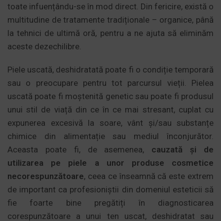
toate infuențându-se în mod direct. Din fericire, există o
multitudine de tratamente tradiționale – organice, până
la tehnici de ultimă oră, pentru a ne ajuta să eliminăm
aceste dezechilibre.
Piele uscată, deshidratată poate fi o condiție temporară
sau o preocupare pentru tot parcursul vieții. Pielea
uscată poate fi moștenită genetic sau poate fi produsul
unui stil de viață din ce în ce mai stresant, cuplat cu
expunerea excesivă la soare, vânt și/sau substanțe
chimice din alimentație sau mediul înconjurător.
Aceasta poate fi, de asemenea,
cauzată și de
utilizarea pe piele a unor produse cosmetice
necorespunzătoare
, ceea ce înseamnă că este extrem
de important ca profesioniștii din domeniul esteticii să
fie foarte bine pregătiți în diagnosticarea
corespunzătoare a unui ten uscat, deshidratat sau