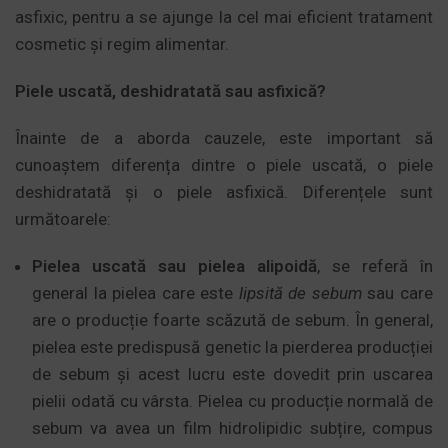
asfixic, pentru a se ajunge la cel mai eficient tratament
cosmetic și regim alimentar.
Piele uscată, deshidratată sau asfixică?
Înainte de a aborda cauzele, este important să
cunoaștem diferența dintre o piele uscată, o piele
deshidratată și o piele asfixică. Diferențele sunt
următoarele:
Pielea uscată sau pielea alipoidă
, se referă în
general la pielea care este
lipsită de sebum
sau care
are o producție foarte scăzută de sebum. În general,
pielea este predispusă genetic la pierderea producției
de sebum și acest lucru este dovedit prin uscarea
pielii odată cu vârsta. Pielea cu producție normală de
sebum va avea un film hidrolipidic subțire, compus