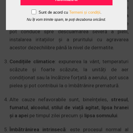
agregarea trombocitelor, funcționarea sistemului
Sunt de acord cu
Termeni și condiții
.
simpatic, producerea inflamațiilor și contracția
Nu îți vom trimite spam, te poți dezabona oricând.
musculaturii netede). Pe de altă parte, avitaminozele
pot conduce spre descuamarea severă a pielii,
instalarea iritațiilor și a pruritului cu agravarea
acestor dezechilibre până la nivel de dermatite.
Condițiile climatice
: expunerea la vânt, temperaturi
scăzute și foarte scăzute, la unități de aer
condiționat sau la încălzire forțată a aerului, pot usca
pielea și pot contribuii la o îmbătrânire prematură.
Alte cauze nefavorabile sunt, bineînțeles,
stresul
,
fumatul
,
alcoolul
,
stilul de viață agitat
,
lipsa hranei
și a apei
pe timpul zilei precum și
lipsa somnului
.
Îmbătrânirea intrinsecă
: este procesul normal al