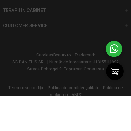
TERAPII IN CABINET
CUSTOMER SERVICE
CarelessBeauty.ro | Trademark
SC DAN ELIS SRL | Număr de înregistrare: J13I551I1992
Strada Dobrogei 9, Topraisar, Constanța
Termeni și condiții
Politica de confidențialitate
Politica de
cookie-uri
ANPC