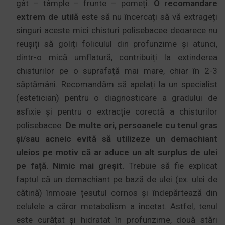
gât – tâmple – frunte – pomeți.
O recomandare
extrem de utilă
este să nu încercați să vă extrageți
singuri aceste mici chisturi polisebacee deoarece nu
reușiți să goliți foliculul din profunzime și atunci,
dintr-o mică umflatură, contribuiți la extinderea
chisturilor pe o suprafață mai mare, chiar în 2-3
săptămâni. Recomandăm să apelați la un specialist
(estetician) pentru o diagnosticare a gradului de
asfixie și pentru o extracție corectă a chisturilor
polisebacee.
De multe ori, persoanele cu tenul gras
și/sau acneic evită să utilizeze un demachiant
uleios pe motiv că ar aduce un alt surplus de ulei
pe față. Nimic mai greșit.
Trebuie să fie explicat
faptul că un demachiant pe bază de ulei (ex. ulei de
cătină) înmoaie țesutul cornos și îndepărtează din
celulele a căror metabolism a încetat. Astfel, tenul
este curățat și hidratat în profunzime, două stări