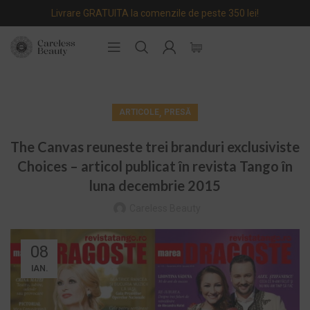
Livrare GRATUITA la comenzile de peste 350 lei!
,
ARTICOLE
PRESĂ
The Canvas reuneste trei branduri exclusiviste
Choices – articol publicat în revista Tango în
luna decembrie 2015
Careless Beauty
08
IAN.