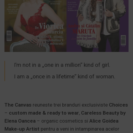
I’m not in a „one in a million” kind of girl.
I am a „once in a lifetime” kind of woman.
The Canvas
reuneste trei branduri exclusiviste
Choices
–
custom made & ready to wear
,
Careless Beauty by
Elena Oancea
– organic cosmetics si
Alice Goidea
Make-up Artist
pentru a veni in intampinarea acelor