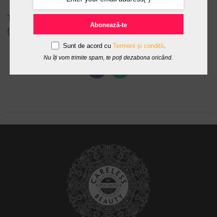
Te asteptam in Str. Viitorului, Nr 14, Parter, Bucuresti
Abonează-te
(Zona Gradina Icoanei/Vasile Lascar).
Sunt de acord cu
Termeni și condiții
.
Nu îți vom trimite spam, te poți dezabona oricând.