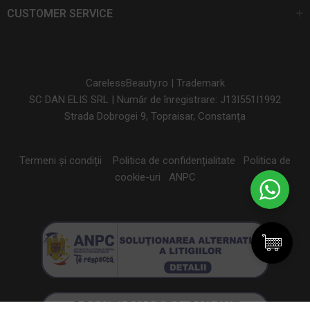
CUSTOMER SERVICE
CarelessBeauty.ro | Trademark
SC DAN ELIS SRL | Număr de înregistrare: J13I551I1992
Strada Dobrogei 9, Topraisar, Constanța
Termeni și condiții
Politica de confidențialitate
Politica de
cookie-uri
ANPC