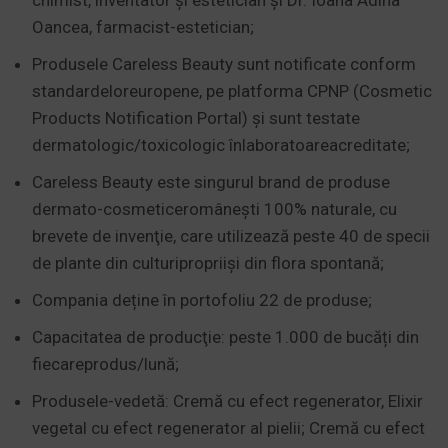
chimist, inventator și estetician și Dr. Ioana Adina
Oancea, farmacist-estetician;
Produsele Careless Beauty sunt notificate conform
standardeloreuropene, pe platforma CPNP (Cosmetic
Products Notification Portal) și sunt testate
dermatologic/toxicologic înlaboratoareacreditate;
Careless Beauty este singurul brand de produse
dermato-cosmeticeromâneşti 100% naturale, cu
brevete de invenţie, care utilizează peste 40 de specii
de plante din culturipropriiși din flora spontană;
Compania deține în portofoliu 22 de produse;
Capacitatea de producţie: peste 1.000 de bucăți din
fiecareprodus/lună;
Produsele-vedetă: Cremă cu efect regenerator, Elixir
vegetal cu efect regenerator al pielii; Cremă cu efect