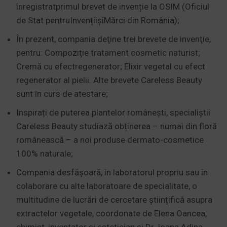
înregistratprimul brevet de invenție la OSIM (Oficiul
de Stat pentruInvențiișiMărci din România);
În prezent, compania deţine trei brevete de invenţie,
pentru: Compoziţie tratament cosmetic naturist;
Cremă cu efectregenerator; Elixir vegetal cu efect
regenerator al pielii. Alte brevete Careless Beauty
sunt în curs de atestare;
Inspirați de puterea plantelor românești, specialiștii
Careless Beauty studiază obținerea – numai din floră
românească – a noi produse dermato-cosmetice
100% naturale;
Compania desfășoară, în laboratorul propriu sau în
colaborare cu alte laboratoare de specialitate, o
multitudine de lucrări de cercetare științifică asupra
extractelor vegetale, coordonate de Elena Oancea,