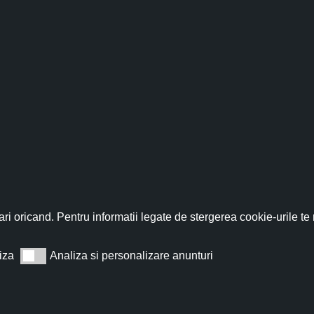
fită acum de discountul 
nează-te acum la newsletter pentru a primi un
cupon de discount de
ri oricand. Pentru informatii legate de stergerea cookie-urile te
iza
Analiza si personalizare anunturi
Analiza si personalizare anunturi
Abonează
t de acord cu
Termeni și condiții
.
Nu îți vom trimite spam, te poți dezabona oricând.