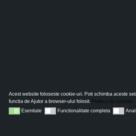
Pro
Abo
Acest website foloseste cookie-uri. Poti schimba aceste seta
functia de Ajutor a browser-ului folosit.
Politica de cookies
Esentiale
Functionalitate completa
Anal
Esentiale
Functionalitate completa
Analiza
Sun