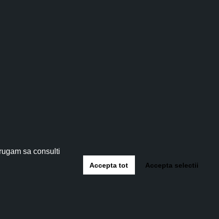
tău!
 5%
!
 rugam sa consulti
Accepta tot
Accepta selectii
-te