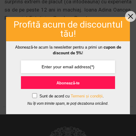
surprins extrem de placut (ca intodeauna) cu experienta
sa de pe peste 12 ani in machiaj. Ioana Adina Oancea,
Farmacist-Estetician Careless Beauty.
Profită acum de discountul
tău!
Abonează-te acum la newsletter pentru a primi un
cupon de
discount de 5%
!
Abonează-te
Sunt de acord cu
Termeni și condiții
.
Nu îți vom trimite spam, te poți dezabona oricând.