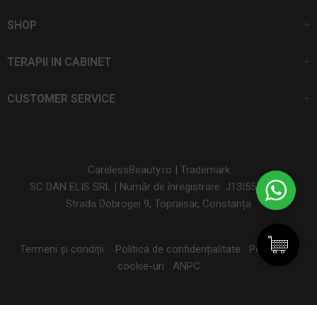
SHOP
TERAPII IN CABINET
CUSTOMER SERVICE
CarelessBeauty.ro | Trademark
SC DAN ELIS SRL | Număr de înregistrare: J13I551I1992
Strada Dobrogei 9, Topraisar, Constanța
Termeni și condiții
Politica de confidențialitate
Politica de
cookie-uri
ANPC