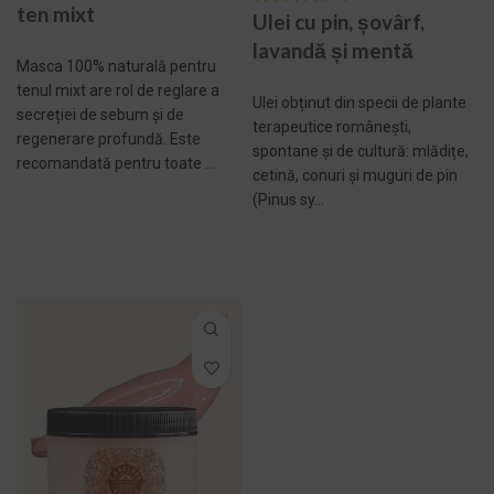
ten mixt
Ulei cu pin, șovârf,
lavandă și mentă
Masca 100% naturală pentru
tenul mixt are rol de reglare a
Ulei obținut din specii de plante
secreției de sebum și de
terapeutice românești,
regenerare profundă. Este
spontane și de cultură: mlădițe,
recomandată pentru toate ...
cetină, conuri și muguri de pin
(Pinus sy...
ADAUGĂ ÎN COȘ -
269,00 LEI
ADAUGĂ ÎN COȘ -
140,00 LEI