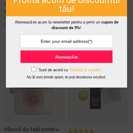
excesului de sebum și de
tenul cu pete și pistrui are rol de
tău!
reducere a porilor. PRODUS
iluminare, depigmentare și
RECOMANDAT PENTRU: tenul
regenerare profundă. Este
Abonează-te acum la newsletter pentru a primi un
cupon de
g...
recomandată pentr...
discount de 5%
!
ADAUGĂ ÎN COȘ -
ADAUGĂ ÎN COȘ -
152,00 LEI
269,00 LEI
Abonează-te
Sunt de acord cu
Termeni și condiții
.
Nu îți vom trimite spam, te poți dezabona oricând.
Mască de față pentru