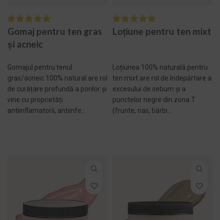
Gomaj pentru ten gras
Loțiune pentru ten mixt
și acneic
Gomajul pentru tenul
Loțiunea 100% naturală pentru
gras/acneic 100% natural are rol
ten mixt are rol de îndepărtare a
de curățare profundă a porilor și
excesului de sebum și a
vine cu proprietăți
punctelor negre din zona T
antiinflamatorii, antiinfe...
(frunte, nas, bărbi...
ADAUGĂ ÎN COȘ -
ADAUGĂ ÎN COȘ -
299,00 LEI
169,00 LEI