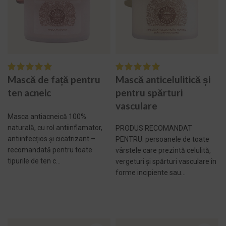
Mască de față pentru
Mască anticelulitică și
ten acneic
pentru spărturi
vasculare
Masca antiacneică 100%
naturală, cu rol antiinflamator,
PRODUS RECOMANDAT
antiinfecțios și cicatrizant –
PENTRU: persoanele de toate
recomandată pentru toate
vârstele care prezintă celulită,
tipurile de ten c...
vergeturi și spărturi vasculare în
forme incipiente sau...
ADAUGĂ ÎN COȘ -
ADAUGĂ ÎN COȘ -
269,00 LEI
182,00 LEI