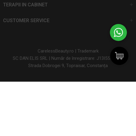
TERAPII IN CABINET
CUSTOMER SERVICE
CarelessBeauty.ro | Trademark
SC DAN ELIS SRL | Număr de înregistrare: J13I551I1992
Strada Dobrogei 9, Topraisar, Constanța
Termeni și condiții
Politica de confidențialitate
Politica de
cookie-uri
ANPC