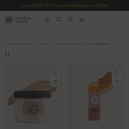
Livrare GRATUITA la comenzile de peste 350 lei!
Prima pagină
Shop
Recomandări
Pagina 2