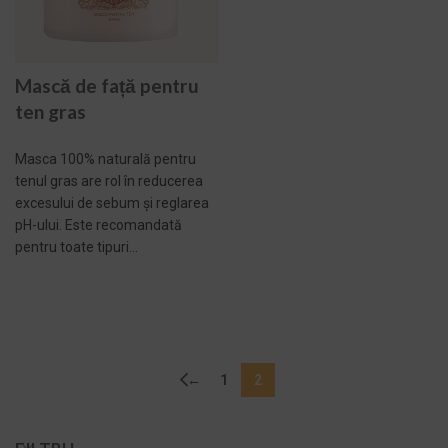
Mască de față pentru
ten gras
Masca 100% naturală pentru
tenul gras are rol în reducerea
excesului de sebum și reglarea
pH-ului. Este recomandată
pentru toate tipuri...
ADAUGĂ ÎN COȘ -
259,00 LEI
←
1
2