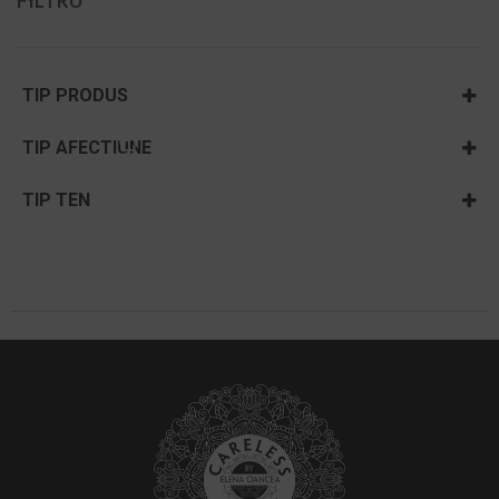
FILTRU
TIP PRODUS
Baza machiaj
TIP AFECTIUNE
Curățare și hidratare
Acnee si rozacee
TIP TEN
Masti & Gomaje
Dermatita & cuperoza
Ten acneic
Pachete vară
Riduri
Ten cu pete și pistrui
Uleiuri regenerative si antiaging
Vergeturi
Ten gras
Ten mixt
Ten uscat