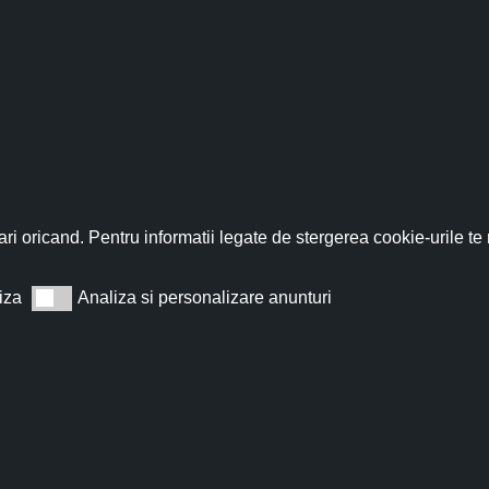
CONTINUE READING
fită acum de discountul 
nează-te acum la newsletter pentru a primi un
cupon de discount de
ri oricand. Pentru informatii legate de stergerea cookie-urile te
iza
Analiza si personalizare anunturi
Analiza si personalizare anunturi
Abonează
t de acord cu
Termeni și condiții
.
Nu îți vom trimite spam, te poți dezabona oricând.