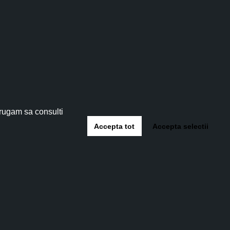
tău!
 5%
!
 rugam sa consulti
Accepta tot
Accepta selectii
-te