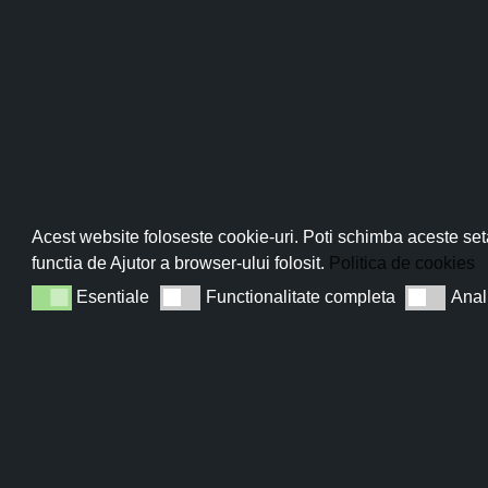
Pro
Abo
Acest website foloseste cookie-uri. Poti schimba aceste seta
functia de Ajutor a browser-ului folosit.
Politica de cookies
Esentiale
Functionalitate completa
Anal
Esentiale
Functionalitate completa
Analiza
Sun