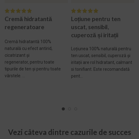
Cremă hidratantă
Loțiune pentru ten
regeneratoare
uscat, sensibil,
cuperoză și iritații
Cremă hidratantă 100%
naturală cu efect antirid,
Loțiunea 100% naturală pentru
cicatrizant și
ten uscat, sensibil, cuperoză și
regenerator, pentru toate
iritații are rol hidratant, calmant
tipurile de ten și pentru toate
si tonifiant. Este recomandată
vârstele. ...
pent...
SELECTEAZĂ
ADAUGĂ ÎN COȘ -
OPȚIUNILE
171,00 LEI
Vezi câteva dintre cazurile de succes