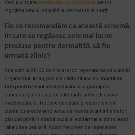
Vezi aici toate
produsele recomandate
pentru
îngrijirea tenului sensibil cu dermatite și iritații.
De ce recomandăm ca această schemă,
în care se regăsesc cele mai bune
produse pentru dermatită, să fie
urmată zilnic?
Așa cum la 28-30 de zile are loc regenerarea celulară în
organismul uman, prin aplicările zilnice ale
măștii de
față pentru tenul iritat/sensibil și a gomajului
,
concentrația ridicată de substanțe active din seva
mesteacănului, fructele de cătină și extractele din
plante cu efecte emoliente, calmante si antiinflamatorii,
pătrund până în stratul bazal al epidermei și stimulează
reînnoirea celulară. Acest fenomen de regenerare