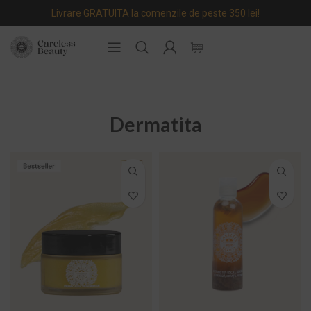
Livrare GRATUITA la comenzile de peste 350 lei!
Dermatita