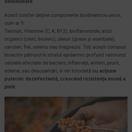
sensibilitate
.
Acest conifer deține componente biodinamice unice,
cum ar fi:
Taninuri, Vitamine (C, K, B12), bioflavonoide, acizi
organici (oleic, linoleic), uleiuri (grase și esențiale),
caroten, fier, seleniu sau magneziu. Toți acești compuși
bioactivi pătrund în stratul epidermic profund reinnoind
celulele afectate de bacterii, inflamații, eritem, prurit,
edeme, sau descuamări, si vin totodată
cu acțiune
puternic dezinfectantă, crescând rezistența imună a
pielii
.