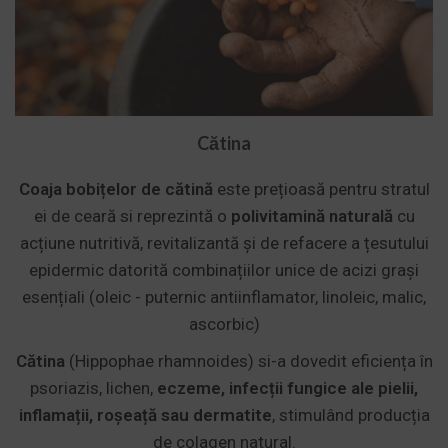
Cătina
Coaja bobițelor de cătină
este prețioasă pentru stratul
ei de ceară si reprezintă o
polivitamină naturală
cu
acțiune nutritivă, revitalizantă și de refacere a țesutului
epidermic datorită combinațiilor unice de acizi grași
esențiali (oleic - puternic antiinflamator, linoleic, malic,
ascorbic)
Cătina
(Hippophae rhamnoides) si-a dovedit eficiența în
psoriazis, lichen,
eczeme, infecții fungice ale pielii,
inflamații, roșeață sau dermatite
, stimulând producția
de colagen natural.