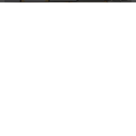
PRODUSELE CARELESS BEAUTY SUNT NOTIFICATE
CONFORM NORMELOR CEE. TOATE MATERIALELE
VEGETALE PROVIN DIN CULTURI PROPRII
BIODINAMICE CARE PROMOVEAZĂ AGRICULTURA
REGENERABILĂ.
Ameliorarea și VIndecarea Dermatozelor
Articole Recomandate
Află acum tot ce trebuie să știi despre produsele biodinamice