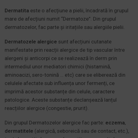
Dermatita
este o afecțiune a pielii, încadrată în grupul
mare de afecțiuni numit “Dermatoze”. Din grupul
dermatozelor, fac parte și iritațiile sau alergiile pielii.
Dermatozele alergice
sunt afecțiuni cutanate
manifestate prin reacții alergice de tip vascular între
alergeni și anticorpi ce se realizează în derm prin
intermediul unor mediatori chimici (histamină,
aminoacizi, sero-tonină … etc) care se eliberează din
celulele afectate sub influența unor fermenți, ce
imprimă acestor substanțe din celule, caractere
patologice. Aceste substanțe declanșează lanțul
reacțiilor alergice (congestie, prurit).
Din grupul Dermatozelor alergice fac parte:
eczema
,
dermatitele
(alergică, seboreică sau de contact, etc.),