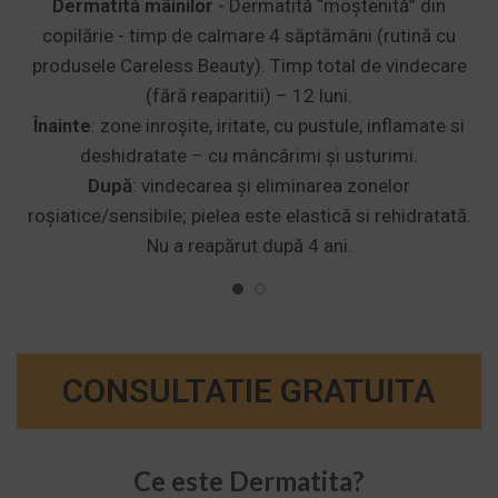
Dermatită mâinilor
- Dermatită “moștenită” din
copilărie - timp de calmare 4 săptămâni (rutină cu
produsele Careless Beauty). Timp total de vindecare
(fără reaparitii) – 12 luni.
Înainte
: zone inroșite, iritate, cu pustule, inflamate si
deshidratate – cu mâncărimi și usturimi.
După
: vindecarea și eliminarea zonelor
roșiatice/sensibile; pielea este elastică si rehidratată.
Nu a reapărut după 4 ani.
CONSULTATIE GRATUITA
Ce este Dermatita?