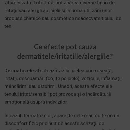
vitaminizată. Totodată, pot apărea diverse tipuri de
iritații sau alergii
ale pielii și în urma utilizării unor
produse chimice sau cosmetice neadecvate tipului de
ten.
Ce efecte pot cauza
dermatitele/iritatiile/alergiile?
Dermatozele
afectează vizibil pielea prin roșeață,
iritații, descuamări (cojițe pe piele), vezicule, inflamații,
mâncărimi sau usturimi. Uneori, aceste efecte ale
tenului iritat/sensibil pot provoca și o încărcătură
emoțională asupra indivizilor.
În cazul dermatozelor, apare de cele mai multe ori un
disconfort fizic pricinuit de aceste senzații de