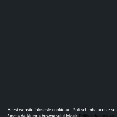
Pro
Abo
Acest website foloseste cookie-uri. Poti schimba aceste seta
functia de Ajutor a browser-ului folosit.
Politica de cookies