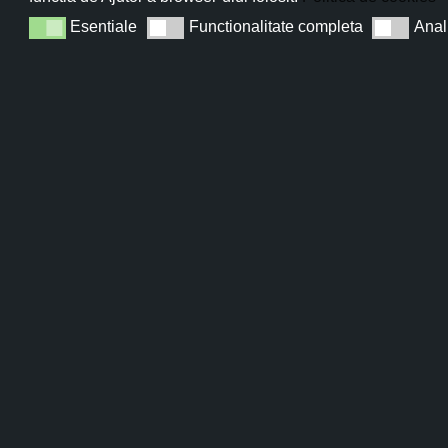
Esentiale
Functionalitate completa
Anal
Esentiale
Functionalitate completa
Analiza
Apă de Lavandă
Sun
Apa din flori de lavandă este un hidrolat dermato-cosmetic
100% natural recomandat pentru toate vârstele și toate
tipurile de ten. ...
SELECTEAZĂ OPȚIUNILE