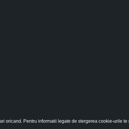
fită acum de discountul 
nează-te acum la newsletter pentru a primi un
cupon de discount de
ri oricand. Pentru informatii legate de stergerea cookie-urile te