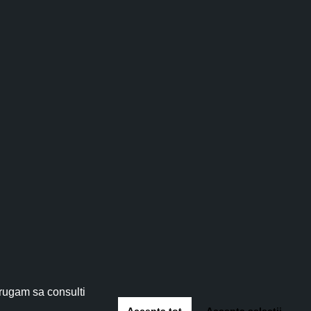
-15%
tău!
 5%
!
 rugam sa consulti