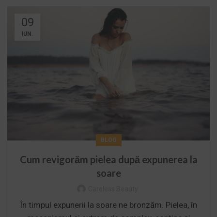
09
IUN.
BLOG
Cum revigorăm pielea după expunerea la
soare
Careless Beauty
În timpul expunerii la soare ne bronzăm. Pielea, în