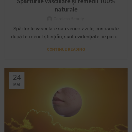
Spărturile vasculare șI remedii 100%
naturale
Careless Beauty
Spărturile vasculare sau venectaziile, cunoscute
după termenul științific, sunt evidențiate pe picio...
CONTINUE READING
24
MAI