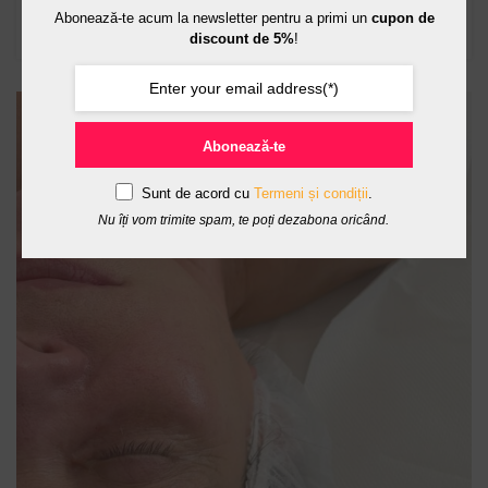
Abonează-te acum la newsletter pentru a primi un
cupon de
CONTINUE READING
discount de 5%
!
08
Abonează-te
NOV.
Sunt de acord cu
Termeni și condiții
.
Nu îți vom trimite spam, te poți dezabona oricând.