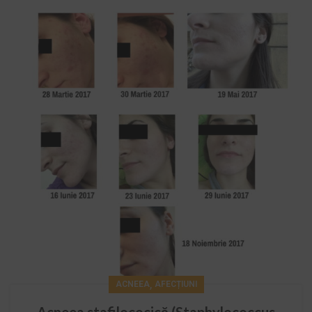
,
ACNEEA
AFECȚIUNI