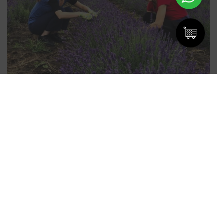
BLOG
Pregătirea pielii pentru vară
Careless Beauty
Curățarea tenului poate însemna mai mult decât
demachierea. Pentru a elimina descuamările de la
nivelul pielii și pentru a curăța impuritățile blocate în
cavitatea porilor, gomajele devin un instrument
prețios.
CONTINUE READING