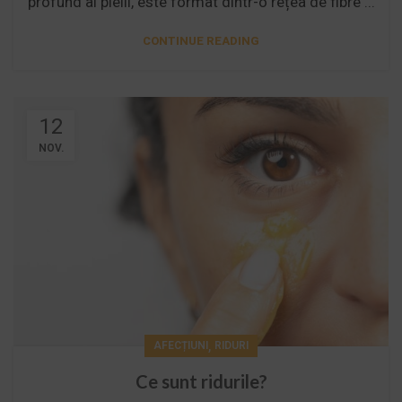
profund al pielii, este format dintr-o rețea de fibre ...
CONTINUE READING
12
NOV.
,
AFECȚIUNI
RIDURI
Ce sunt ridurile?