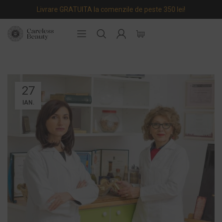
Livrare GRATUITA la comenzile de peste 350 lei!
27
IAN.