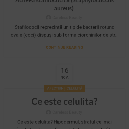
Acneea stafilococică (Staphylococcus
aureus)
Careless Beauty
Stafilococii reprezintă un tip de bacterii rotund
ovale (coci) dispuși sub forma ciorchinilor de str...
CONTINUE READING
16
NOV.
,
AFECȚIUNI
CELULITĂ
Ce este celulita?
Careless Beauty
Ce este celulita? Hipodermul, stratul cel mai