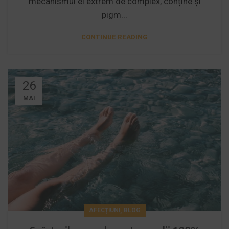
mecanismul ei extrem de complex, conține și
pigm...
CONTINUE READING
26
MAI
,
AFECȚIUNI
BLOG